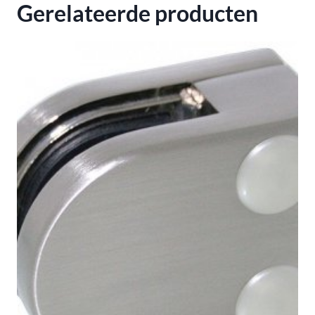
Gerelateerde producten
K320
aantal