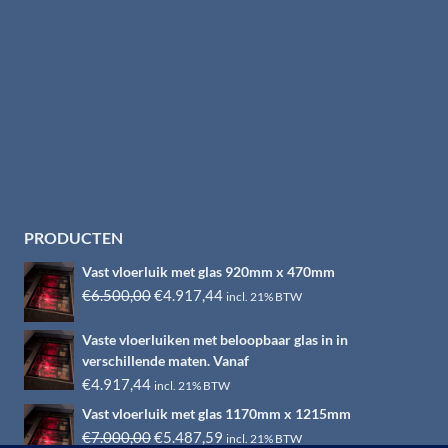
PRODUCTEN
Vast vloerluik met glas 920mm x 470mm
Oorspronkelijke
Huidige
€
6.500,00
€
4.917,44
incl. 21% BTW
prijs
prijs
Vaste vloerluiken met beloopbaar glas in in
was:
is:
verschillende maten. Vanaf
€6.500,00.
€4.917,44.
€
4.917,44
incl. 21% BTW
Vast vloerluik met glas 1170mm x 1215mm
Oorspronkelijke
Huidige
€
7.000,00
€
5.487,59
incl. 21% BTW