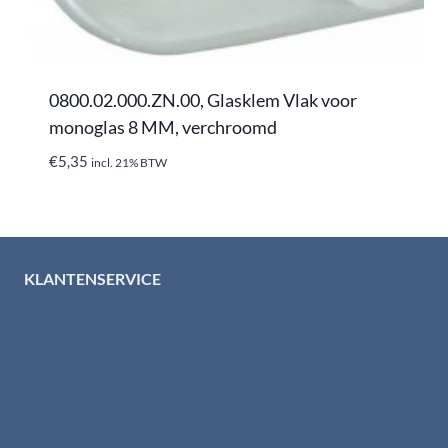
0800.02.000.ZN.00, Glasklem Vlak voor
monoglas 8 MM, verchroomd
€
5,35
incl. 21% BTW
KLANTENSERVICE
Algemene voorwaarden
Levertijd & verzendkosten
Retourinformatie
Garantie & klachten
Betaalmethodes
Download brochures