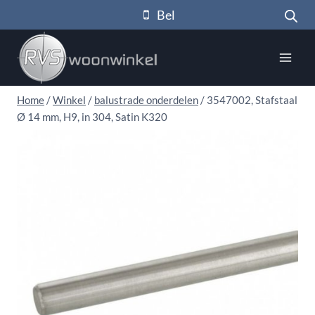
Doorgaan
Bel
naar
inhoud
Home
/
Winkel
/
balustrade onderdelen
/
3547002, Stafstaal
Ø 14 mm, H9, in 304, Satin K320