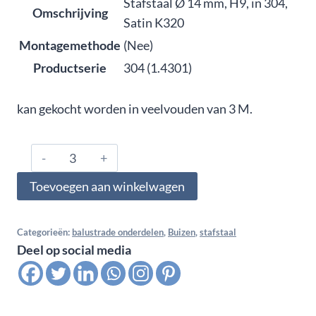
Stafstaal Ø 14 mm, H9, in 304,
Omschrijving
Satin K320
Montagemethode
(Nee)
Productserie
304 (1.4301)
kan gekocht worden in veelvouden van 3 M.
3547002,
Stafstaal
Toevoegen aan winkelwagen
Ø
14
mm,
Categorieën:
balustrade onderdelen
,
Buizen
,
stafstaal
Deel op social media
H9,
in
304,
Satin