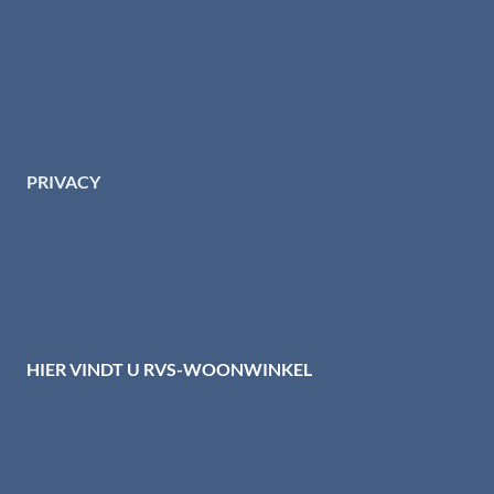
Retourinformatie
Garantie & klachten
Betaalmethodes
Download brochures
Contact
PRIVACY
Privacybeleid HTI-RVS
Privacy centrum
Cookiebeleid
Disclaimer
HIER VINDT U RVS-WOONWINKEL