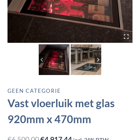
GEEN CATEGORIE
Vast vloerluik met glas
920mm x 470mm
Oorspronkelijke
Huidige
€
6.500,00
€
4.917,44
incl. 21% BTW