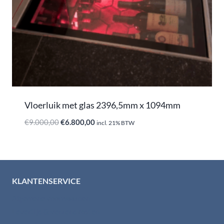
Vloerluik met glas 2396,5mm x 1094mm
Oorspronkelijke
Huidige
€
9.000,00
€
6.800,00
incl. 21% BTW
prijs
prijs
was:
is:
€9.000,00.
€6.800,00.
KLANTENSERVICE
Algemene voorwaarden
Levertijd & verzendkosten