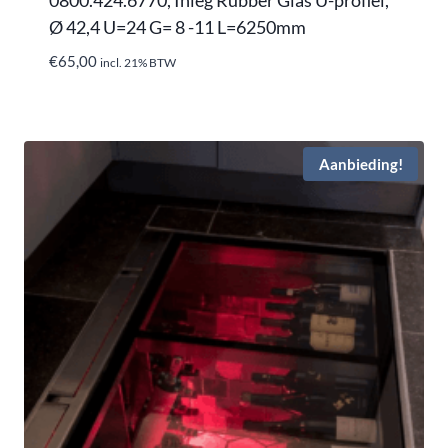
Ø 42,4 U=24 G= 8 -11 L=6250mm
€
65,00
incl. 21% BTW
Aanbieding!