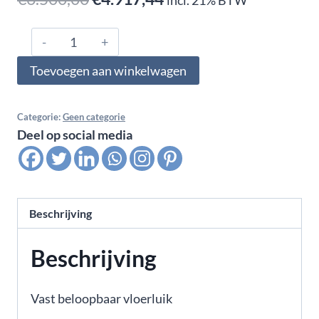
prijs
prijs
Vast
was:
is:
vloerluik
Toevoegen aan winkelwagen
€6.500,00.
€4.917,44.
met
glas
920mm
Categorie:
Geen categorie
Deel op social media
x
470mm
aantal
Beschrijving
Beschrijving
Vast beloopbaar vloerluik