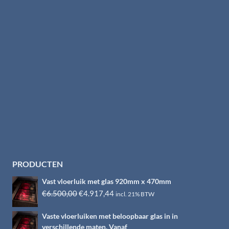
PRODUCTEN
Vast vloerluik met glas 920mm x 470mm
Oorspronkelijke
Huidige
€
6.500,00
€
4.917,44
incl. 21% BTW
prijs
prijs
Vaste vloerluiken met beloopbaar glas in in
was:
is:
verschillende maten. Vanaf