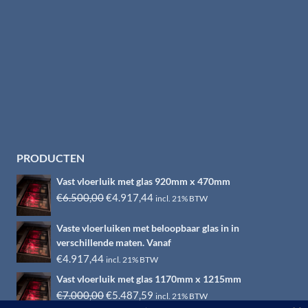
PRODUCTEN
Vast vloerluik met glas 920mm x 470mm
Oorspronkelijke
Huidige
€
6.500,00
€
4.917,44
incl. 21% BTW
prijs
prijs
Vaste vloerluiken met beloopbaar glas in in
was:
is:
verschillende maten. Vanaf
€6.500,00.
€4.917,44.
€
4.917,44
incl. 21% BTW
Vast vloerluik met glas 1170mm x 1215mm
Oorspronkelijke
Huidige
€
7.000,00
€
5.487,59
incl. 21% BTW