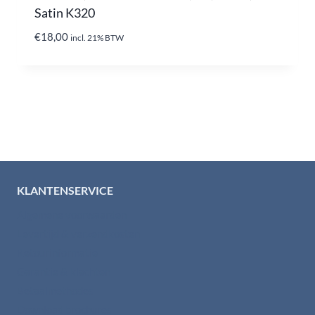
Satin K320
€
18,00
incl. 21% BTW
KLANTENSERVICE
Algemene voorwaarden
Levertijd & verzendkosten
Retourinformatie
Garantie & klachten
Betaalmethodes
Download brochures