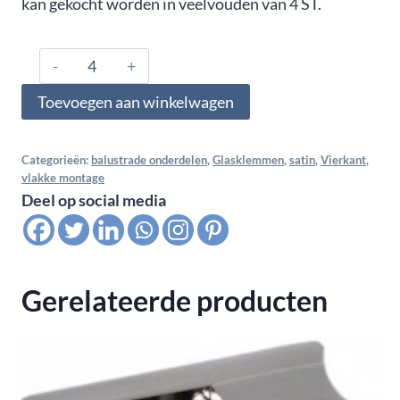
kan gekocht worden in veelvouden van 4 ST.
0876.01.000.A2.01,
Glasklem
Toevoegen aan winkelwagen
vlak
voor
multiglas
Categorieën:
balustrade onderdelen
,
Glasklemmen
,
satin
,
Vierkant
,
vlakke montage
8,76
Deel op social media
MM
(4-
0,76-
4),
Gerelateerde producten
Satin
K320
aantal