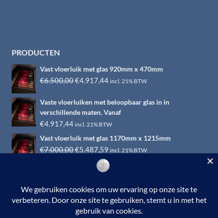
PRODUCTEN
Vast vloerluik met glas 920mm x 470mm
Oorspronkelijke
Huidige
€
6.500,00
€
4.917,44
incl. 21% BTW
prijs
prijs
Vaste vloerluiken met beloopbaar glas in in
was:
is:
verschillende maten. Vanaf
€6.500,00.
€4.917,44.
€
4.917,44
incl. 21% BTW
Vast vloerluik met glas 1170mm x 1215mm
Oorspronkelijke
Huidige
€
7.000,00
€
5.487,59
incl. 21% BTW
prijs
prijs
was:
is:
€7.000,00.
€5.487,59.
© 2026 RVS-woonwinkel.nl is een onderdeel van HTI-RVS |