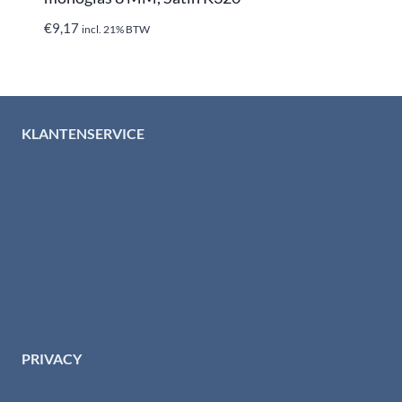
€
9,17
incl. 21% BTW
KLANTENSERVICE
Algemene voorwaarden
Levertijd & verzendkosten
Retourinformatie
Garantie & klachten
Betaalmethodes
Download brochures
Contact
PRIVACY
Privacybeleid HTI-RVS