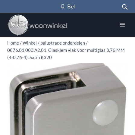
Doorgaan
Bel
naar
inhoud
Home
/
Winkel
/
balustrade onderdelen
/
0876.01.000.A2.01, Glasklem vlak voor multiglas 8,76 MM
(4-0,76-4), Satin K320