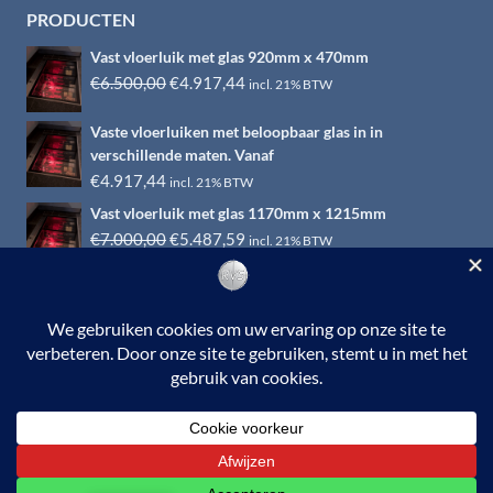
PRODUCTEN
Vast vloerluik met glas 920mm x 470mm
Oorspronkelijke
Huidige
€
6.500,00
€
4.917,44
incl. 21% BTW
prijs
prijs
Vaste vloerluiken met beloopbaar glas in in
was:
is:
verschillende maten. Vanaf
€6.500,00.
€4.917,44.
€
4.917,44
incl. 21% BTW
Vast vloerluik met glas 1170mm x 1215mm
Oorspronkelijke
Huidige
€
7.000,00
€
5.487,59
incl. 21% BTW
prijs
prijs
was:
is:
€7.000,00.
€5.487,59.
© 2026 RVS-woonwinkel.nl is een onderdeel van HTI-RVS |
Turbinestraat 17, 3903 LV Veenendaal | Tel: 0318-653132
BTW nr. NL002145483B31 | KvKnr. 09088773 | NL95
RABO 010.12.95.251 | Web ontwerp:
EYE-
GRAPHICS
Otterlo.