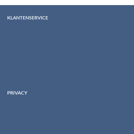
KLANTENSERVICE
Algemene voorwaarden
Levertijd & verzendkosten
Retourinformatie
Garantie & klachten
Betaalmethodes
Download brochures
Contact
PRIVACY
Privacybeleid HTI-RVS
Privacy centrum
Cookiebeleid
Disclaimer