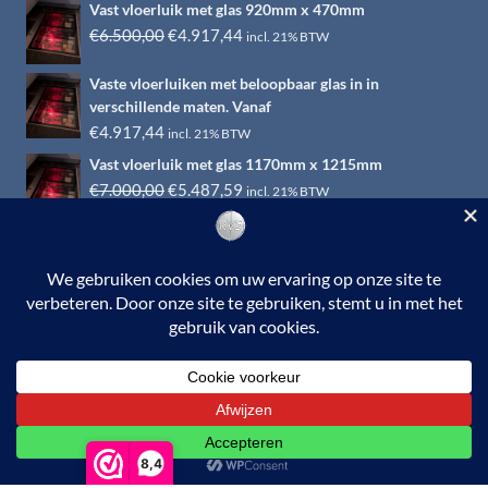
Vast vloerluik met glas 920mm x 470mm
Oorspronkelijke
Huidige
€
6.500,00
€
4.917,44
incl. 21% BTW
prijs
prijs
Vaste vloerluiken met beloopbaar glas in in
was:
is:
verschillende maten. Vanaf
€6.500,00.
€4.917,44.
€
4.917,44
incl. 21% BTW
Vast vloerluik met glas 1170mm x 1215mm
Oorspronkelijke
Huidige
€
7.000,00
€
5.487,59
incl. 21% BTW
prijs
prijs
was:
is:
€7.000,00.
€5.487,59.
© 2026 RVS-woonwinkel.nl is een onderdeel van HTI-RVS |
Turbinestraat 17, 3903 LV Veenendaal | Tel: 0318-653132
BTW nr. NL002145483B31 | KvKnr. 09088773 | NL95
RABO 010.12.95.251 | Web ontwerp:
EYE-
GRAPHICS
Otterlo.
8,4