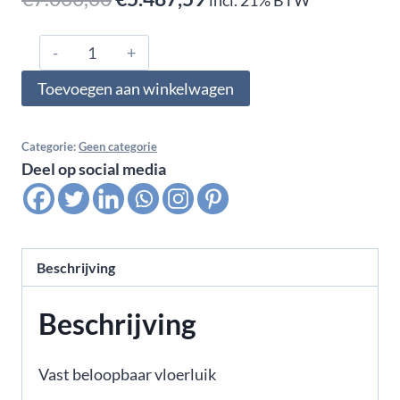
prijs
prijs
Vast
was:
is:
vloerluik
Toevoegen aan winkelwagen
€7.000,00.
€5.487,59.
met
glas
1170mm
Categorie:
Geen categorie
Deel op social media
x
1215mm
aantal
Beschrijving
Beschrijving
Vast beloopbaar vloerluik