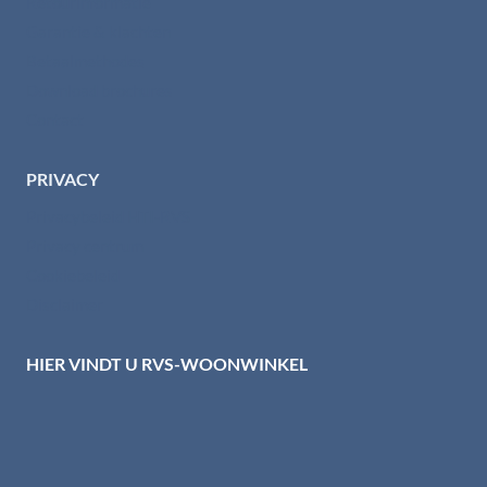
Retourinformatie
Garantie & klachten
Betaalmethodes
Download brochures
Contact
PRIVACY
Privacybeleid HTI-RVS
Privacy centrum
Cookiebeleid
Disclaimer
HIER VINDT U RVS-WOONWINKEL