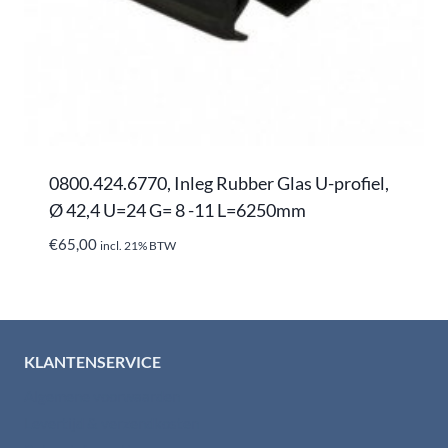
0800.424.6770, Inleg Rubber Glas U-profiel,
Ø 42,4 U=24 G= 8 -11 L=6250mm
€
65,00
incl. 21% BTW
KLANTENSERVICE
Algemene voorwaarden
Levertijd & verzendkosten