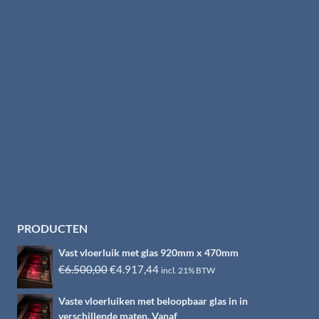
PRODUCTEN
Vast vloerluik met glas 920mm x 470mm
Oorspronkelijke
Huidige
€
6.500,00
€
4.917,44
incl. 21% BTW
prijs
prijs
Vaste vloerluiken met beloopbaar glas in in
was:
is:
verschillende maten. Vanaf