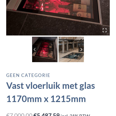
GEEN CATEGORIE
Vast vloerluik met glas
1170mm x 1215mm
Oorspronkelijke
Huidige
€
7.000,00
€
5.487,59
incl. 21% BTW