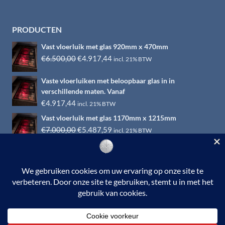
PRODUCTEN
Vast vloerluik met glas 920mm x 470mm
Oorspronkelijke
Huidige
€
6.500,00
€
4.917,44
incl. 21% BTW
prijs
prijs
Vaste vloerluiken met beloopbaar glas in in
was:
is:
verschillende maten. Vanaf
€6.500,00.
€4.917,44.
€
4.917,44
incl. 21% BTW
Vast vloerluik met glas 1170mm x 1215mm
Oorspronkelijke
Huidige
€
7.000,00
€
5.487,59
incl. 21% BTW
prijs
prijs
was:
is:
€7.000,00.
€5.487,59.
© 2026 RVS-woonwinkel.nl is een onderdeel van HTI-RVS |
Turbinestraat 17, 3903 LV Veenendaal | Tel: 0318-653132
BTW nr. NL002145483B31 | KvKnr. 09088773 | NL95