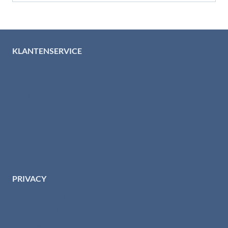
KLANTENSERVICE
Algemene voorwaarden
Levertijd & verzendkosten
Retourinformatie
Garantie & klachten
Betaalmethodes
Download brochures
Contact
PRIVACY
Privacybeleid HTI-RVS
Privacy centrum
Cookiebeleid