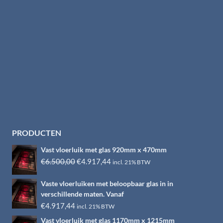
PRODUCTEN
Vast vloerluik met glas 920mm x 470mm
Oorspronkelijke
Huidige
€
6.500,00
€
4.917,44
incl. 21% BTW
prijs
prijs
Vaste vloerluiken met beloopbaar glas in in
was:
is:
verschillende maten. Vanaf
€6.500,00.
€4.917,44.
€
4.917,44
incl. 21% BTW
Vast vloerluik met glas 1170mm x 1215mm