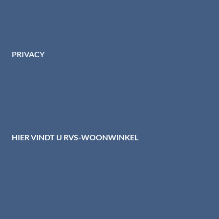
Betaalmethodes
Download brochures
Contact
PRIVACY
Privacybeleid HTI-RVS
Privacy centrum
Cookiebeleid
Disclaimer
HIER VINDT U RVS-WOONWINKEL