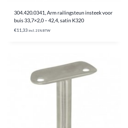
304.420.0341, Arm railingsteun insteek voor
buis 33,7×2,0 – 42,4, satin K320
€
11,33
incl. 21% BTW