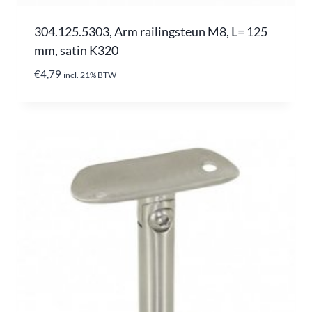
304.125.5303, Arm railingsteun M8, L= 125
mm, satin K320
€
4,79
incl. 21% BTW