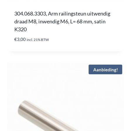
304.068.3303, Arm railingsteun uitwendig
draad M8, inwendig M6, L= 68 mm, satin
K320
€
3,00
incl. 21% BTW
Aanbieding!