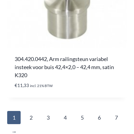
304.420.0442, Arm railingsteun variabel
insteek voor buis 42,4×2,0 – 42,4 mm, satin
K320
€
11,33
incl. 21% BTW
1
2
3
4
5
6
7
→