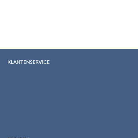
KLANTENSERVICE
Algemene voorwaarden
Levertijd & verzendkosten
Retourinformatie
Garantie & klachten
Betaalmethodes
Download brochures
Contact