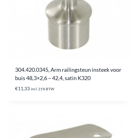
304.420.0345, Arm railingsteun insteek voor
buis 48,3×2,6 – 42,4, satin K320
€
11,33
incl. 21% BTW