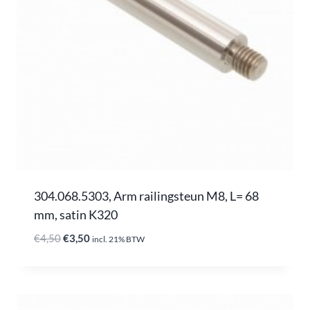
304.068.5303, Arm railingsteun M8, L= 68
mm, satin K320
Oorspronkelijke
Huidige
€
4,50
€
3,50
incl. 21% BTW
prijs
prijs
was:
is:
€4,50.
€3,50.