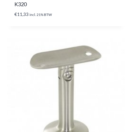
K320
€
11,33
incl. 21% BTW