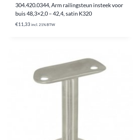
304.420.0344, Arm railingsteun insteek voor
buis 48,3×2,0 – 42,4, satin K320
€
11,33
incl. 21% BTW