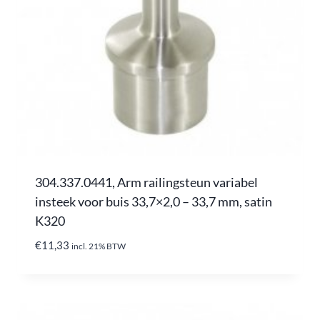
304.337.0441, Arm railingsteun variabel
insteek voor buis 33,7×2,0 – 33,7 mm, satin
K320
€
11,33
incl. 21% BTW