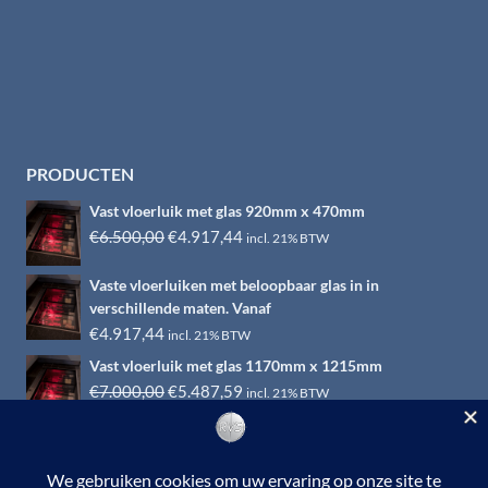
PRODUCTEN
Vast vloerluik met glas 920mm x 470mm
Oorspronkelijke
Huidige
€
6.500,00
€
4.917,44
incl. 21% BTW
prijs
prijs
Vaste vloerluiken met beloopbaar glas in in
was:
is:
verschillende maten. Vanaf
€6.500,00.
€4.917,44.
€
4.917,44
incl. 21% BTW
Vast vloerluik met glas 1170mm x 1215mm
Oorspronkelijke
Huidige
€
7.000,00
€
5.487,59
incl. 21% BTW
prijs
prijs
was:
is:
€7.000,00.
€5.487,59.