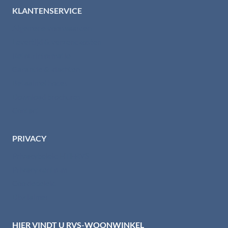
KLANTENSERVICE
Algemene voorwaarden
Levertijd & verzendkosten
Retourinformatie
Garantie & klachten
Betaalmethodes
Download brochures
Contact
PRIVACY
Privacybeleid HTI-RVS
Privacy centrum
Cookiebeleid
Disclaimer
HIER VINDT U RVS-WOONWINKEL