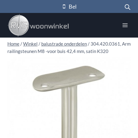
Doorgaan
Bel
naar
inhoud
Home
/
Winkel
/
balustrade onderdelen
/
304.420.0361, Arm
railingsteunen M8 -voor buis 42,4 mm, satin K320