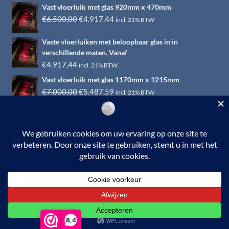
Vast vloerluik met glas 920mm x 470mm
Oorspronkelijke
Huidige
€
6.500,00
€
4.917,44
incl. 21% BTW
prijs
prijs
Vaste vloerluiken met beloopbaar glas in in
was:
is:
verschillende maten. Vanaf
€6.500,00.
€4.917,44.
€
4.917,44
incl. 21% BTW
Vast vloerluik met glas 1170mm x 1215mm
Oorspronkelijke
Huidige
€
7.000,00
€
5.487,59
incl. 21% BTW
prijs
prijs
was:
is:
€7.000,00.
€5.487,59.
© 2026 RVS-woonwinkel.nl is een onderdeel van HTI-RVS |
Turbinestraat 17, 3903 LV Veenendaal | Tel: 0318-653132
BTW nr. NL002145483B31 | KvKnr. 09088773 | NL95
RABO 010.12.95.251 | Web ontwerp:
EYE-
GRAPHICS
Otterlo.
8,4