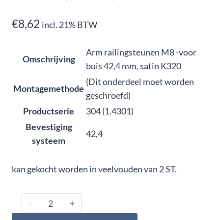
€
8,62
incl. 21% BTW
Arm railingsteunen M8 -voor
Omschrijving
buis 42,4 mm, satin K320
(Dit onderdeel moet worden
Montagemethode
geschroefd)
Productserie
304 (1.4301)
Bevestiging
42,4
systeem
kan gekocht worden in veelvouden van 2 ST.
304.420.0361,
Arm