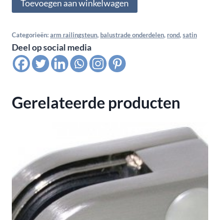
Toevoegen aan winkelwagen
railingsteunen
M8
-
Categorieën:
arm railingsteun
,
balustrade onderdelen
,
rond
,
satin
Deel op social media
voor
buis
42,4
mm,
Gerelateerde producten
satin
K320
aantal