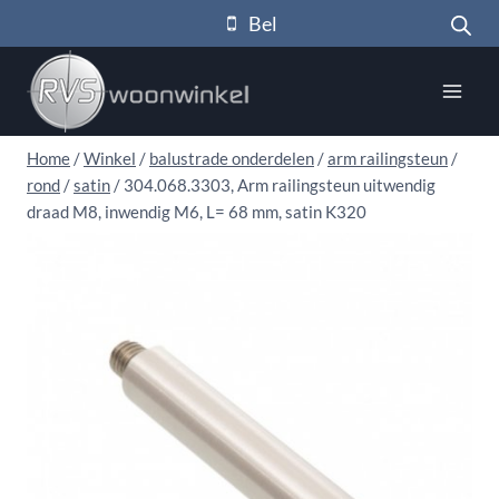
Doorgaan
Bel
naar
inhoud
Home
/
Winkel
/
balustrade onderdelen
/
arm railingsteun
/
rond
/
satin
/
304.068.3303, Arm railingsteun uitwendig
draad M8, inwendig M6, L= 68 mm, satin K320