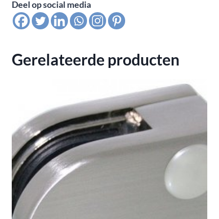
Deel op social media
M8,
inwendig
M6,
L=
Gerelateerde producten
68
mm,
satin
K320
aantal