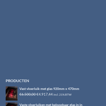
PRODUCTEN
Vast vloerluik met glas 920mm x 470mm
Oorspronkelijke
Huidige
€
6.500,00
€
4.917,44
incl. 21% BTW
prijs
prijs
Vaste vloerluiken met beloopbaar glas in in
was:
is: