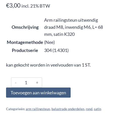
€
3,00
incl. 21% BTW
Arm railingsteun uitwendig
Omschrijving
draad M8, inwendig M6, L= 68
mm, satin K320
Montagemethode
(Nee)
Productserie
304 (1.4301)
kan gekocht worden in veelvouden van 1 ST.
304.068.3303,
Arm
Toevoegen aan winkelwagen
railingsteun
uitwendig
draad
Categorieën:
arm railingsteun
,
balustrade onderdelen
,
rond
,
satin