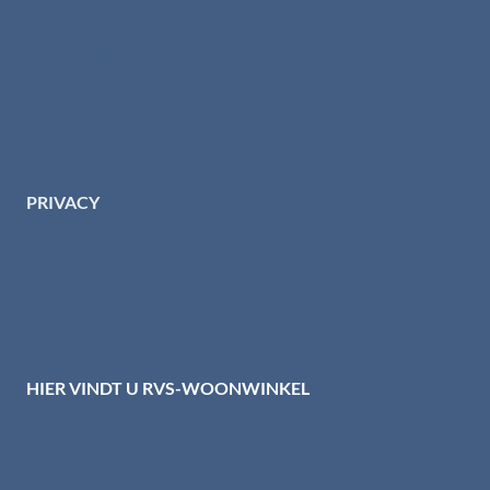
Retourinformatie
Garantie & klachten
Betaalmethodes
Download brochures
Contact
PRIVACY
Privacybeleid HTI-RVS
Privacy centrum
Cookiebeleid
Disclaimer
HIER VINDT U RVS-WOONWINKEL