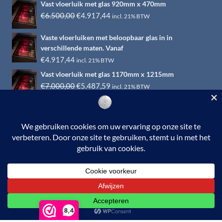
Vast vloerluik met glas 920mm x 470mm
Oorspronkelijke
Huidige
€
6.500,00
€
4.917,44
incl. 21% BTW
prijs
prijs
Vaste vloerluiken met beloopbaar glas in in
was:
is:
verschillende maten. Vanaf
€6.500,00.
€4.917,44.
€
4.917,44
incl. 21% BTW
Vast vloerluik met glas 1170mm x 1215mm
Oorspronkelijke
Huidige
€
7.000,00
€
5.487,59
incl. 21% BTW
prijs
prijs
was:
is:
€7.000,00.
€5.487,59.
© 2026 RVS-woonwinkel.nl is een onderdeel van HTI-RVS |
Turbinestraat 17, 3903 LV Veenendaal | Tel: 0318-653132
BTW nr. NL002145483B31 | KvKnr. 09088773 | NL95
RABO 010.12.95.251 | Web ontwerp:
EYE-
GRAPHICS
Otterlo.
8,4