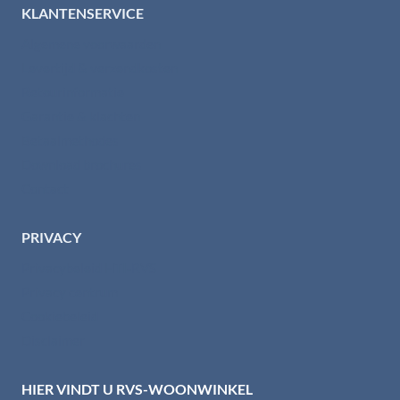
KLANTENSERVICE
Algemene voorwaarden
Levertijd & verzendkosten
Retourinformatie
Garantie & klachten
Betaalmethodes
Download brochures
Contact
PRIVACY
Privacybeleid HTI-RVS
Privacy centrum
Cookiebeleid
Disclaimer
HIER VINDT U RVS-WOONWINKEL