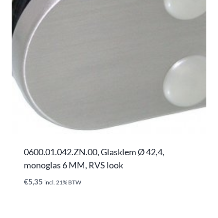
0600.01.042.ZN.00, Glasklem Ø 42,4,
monoglas 6 MM, RVS look
€
5,35
incl. 21% BTW