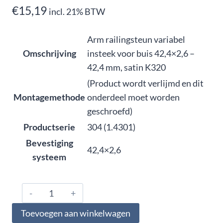
€
15,19
incl. 21% BTW
Arm railingsteun variabel
Omschrijving
insteek voor buis 42,4×2,6 –
42,4 mm, satin K320
(Product wordt verlijmd en dit
Montagemethode
onderdeel moet worden
geschroefd)
Productserie
304 (1.4301)
Bevestiging
42,4×2,6
systeem
304.000.0443,
Arm
Toevoegen aan winkelwagen
railingsteun