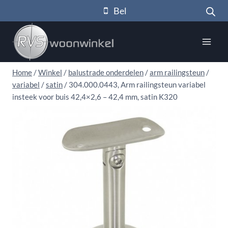
Doorgaan
Bel
naar
inhoud
Home
/
Winkel
/
balustrade onderdelen
/
arm railingsteun
/
variabel
/
satin
/
304.000.0443, Arm railingsteun variabel
insteek voor buis 42,4×2,6 – 42,4 mm, satin K320