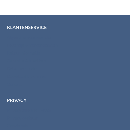
KLANTENSERVICE
Algemene voorwaarden
Levertijd & verzendkosten
Retourinformatie
Garantie & klachten
Betaalmethodes
Download brochures
Contact
PRIVACY
Privacybeleid HTI-RVS
Privacy centrum
Cookiebeleid