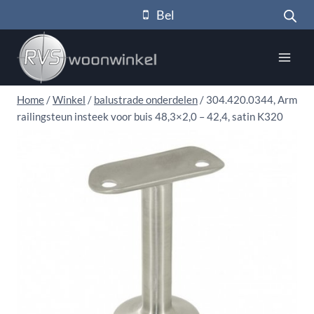
Doorgaan
Bel
naar
inhoud
Home
/
Winkel
/
balustrade onderdelen
/
304.420.0344, Arm
railingsteun insteek voor buis 48,3×2,0 – 42,4, satin K320