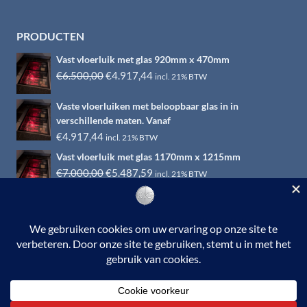
PRODUCTEN
Vast vloerluik met glas 920mm x 470mm
Oorspronkelijke
Huidige
€
6.500,00
€
4.917,44
incl. 21% BTW
prijs
prijs
Vaste vloerluiken met beloopbaar glas in in
was:
is:
verschillende maten. Vanaf
€6.500,00.
€4.917,44.
€
4.917,44
incl. 21% BTW
Vast vloerluik met glas 1170mm x 1215mm
Oorspronkelijke
Huidige
€
7.000,00
€
5.487,59
incl. 21% BTW
prijs
prijs
was:
is:
€7.000,00.
€5.487,59.
© 2026 RVS-woonwinkel.nl is een onderdeel van HTI-RVS |
Turbinestraat 17, 3903 LV Veenendaal | Tel: 0318-653132
BTW nr. NL002145483B31 | KvKnr. 09088773 | NL95
RABO 010.12.95.251 | Web ontwerp:
EYE-