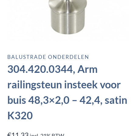
BALUSTRADE ONDERDELEN
304.420.0344, Arm
railingsteun insteek voor
buis 48,3×2,0 – 42,4, satin
K320
€
11,33
incl. 21% BTW