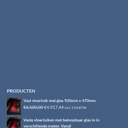
PRODUCTEN
Vast vloerluik met glas 920mm x 470mm
Oorspronkelijke
Huidige
€
6.500,00
€
4.917,44
incl. 21% BTW
prijs
prijs
Vaste vloerluiken met beloopbaar glas in in
was:
is:
verschillende maten. Vanaf
€6.500,00.
€4.917,44.