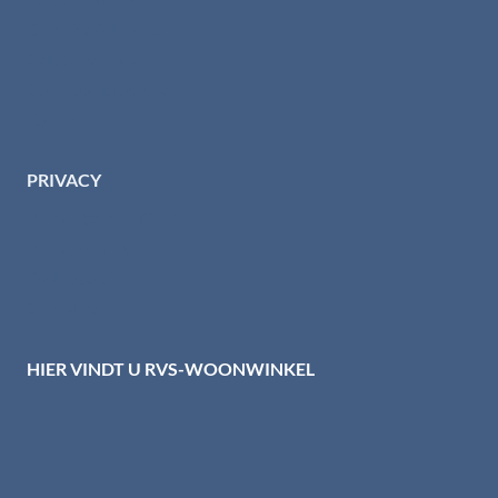
Garantie & klachten
Betaalmethodes
Download brochures
Contact
PRIVACY
Privacybeleid HTI-RVS
Privacy centrum
Cookiebeleid
Disclaimer
HIER VINDT U RVS-WOONWINKEL