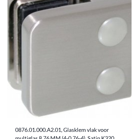
0876.01.000.A2.01, Glasklem vlak voor
multiglas 8,76 MM (4-0,76-4), Satin K320