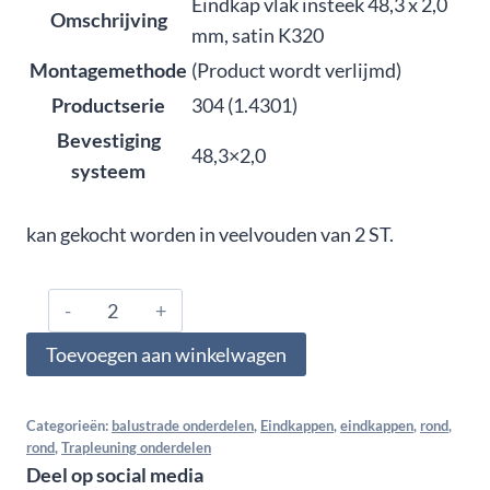
Eindkap vlak insteek 48,3 x 2,0
Omschrijving
mm, satin K320
Montagemethode
(Product wordt verlijmd)
Productserie
304 (1.4301)
Bevestiging
48,3×2,0
systeem
kan gekocht worden in veelvouden van 2 ST.
304.480.0110,
Eindkap
Toevoegen aan winkelwagen
vlak
insteek
48,3
Categorieën:
balustrade onderdelen
,
Eindkappen
,
eindkappen
,
rond
,
rond
,
Trapleuning onderdelen
x
Deel op social media
2,0