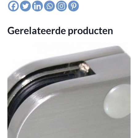
mm,
satin
K320
Gerelateerde producten
aantal