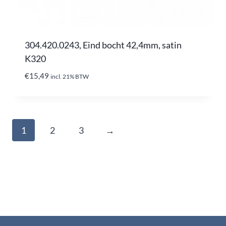
304.420.0243, Eind bocht 42,4mm, satin
K320
€
15,49
incl. 21% BTW
1
2
3
→