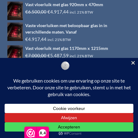
Vast vloerluik met glas 920mm x 470mm
Oorspronkelijke
Huidige
€
6.500,00
€
4.917,44
incl. 21% BTW
prijs
prijs
Vaste vloerluiken met beloopbaar glas in in
was:
is:
verschillende maten. Vanaf
€6.500,00.
€4.917,44.
€
4.917,44
incl. 21% BTW
Vast vloerluik met glas 1170mm x 1215mm
Oorspronkelijke
Huidige
€
7.000,00
€
5.487,59
incl. 21% BTW
prijs
prijs
was:
is:
€7.000,00.
€5.487,59.
© 2026 RVS-woonwinkel.nl is een onderdeel van HTI-RVS |
Turbinestraat 17, 3903 LV Veenendaal | Tel: 0318-653132
BTW nr. NL002145483B31 | KvKnr. 09088773 | NL95
RABO 010.12.95.251 | Web ontwerp:
EYE-
GRAPHICS
Otterlo.
8,4