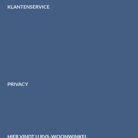
KLANTENSERVICE
Algemene voorwaarden
Levertijd & verzendkosten
Retourinformatie
Garantie & klachten
Betaalmethodes
Download brochures
Contact
PRIVACY
Privacybeleid HTI-RVS
Privacy centrum
Cookiebeleid
Disclaimer
HIER VINDT U RVS-WOONWINKEL