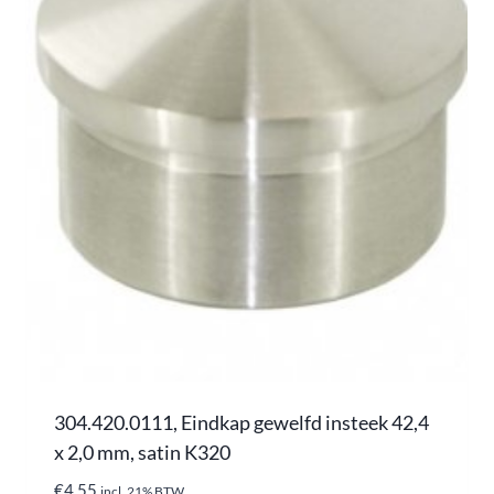
304.420.0111, Eindkap gewelfd insteek 42,4
x 2,0 mm, satin K320
€
4,55
incl. 21% BTW