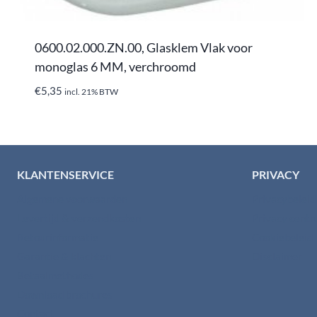
0600.02.000.ZN.00, Glasklem Vlak voor
monoglas 6 MM, verchroomd
€
5,35
incl. 21% BTW
KLANTENSERVICE
PRIVACY
Algemene voorwaarden
Privacybelei
Levertijd & verzendkosten
Privacy cent
Retourinformatie
Cookiebeleid
Garantie & klachten
Disclaimer
Betaalmethodes
Download brochures
Contact