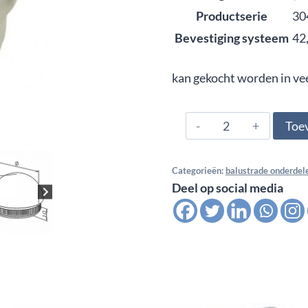
Productserie
30
Bevestiging systeem
42
kan gekocht worden in ve
304.426.0123,
Toe
Eindkappen
Quick-
Categorieën:
balustrade onderdel
Fix
Deel op social media
bol
voor
buis
42,4x2,6,
satin
K320