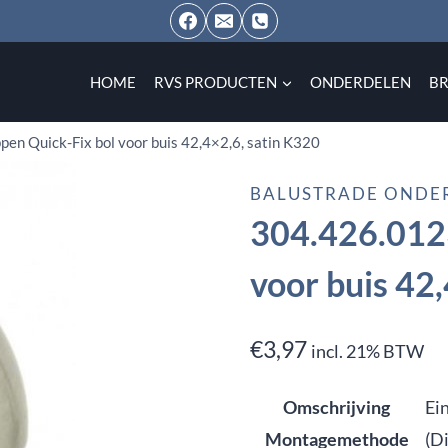
HOME
RVS PRODUCTEN
ONDERDELEN
B
en Quick-Fix bol voor buis 42,4×2,6, satin K320
BALUSTRADE ONDE
304.426.0123
voor buis 42
€
3,97
incl. 21% BTW
Omschrijving
Ei
Montagemethode
(D