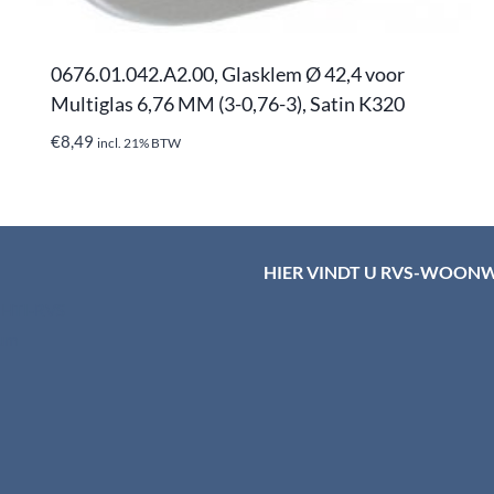
0676.01.042.A2.00, Glasklem Ø 42,4 voor
Multiglas 6,76 MM (3-0,76-3), Satin K320
€
8,49
incl. 21% BTW
HIER VINDT U RVS-WOON
d HTI-RVS
rum