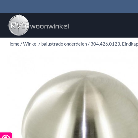
Doorgaan
naar
inhoud
Home
/
Winkel
/
balustrade onderdelen
/
304.426.0123, Eindkapp