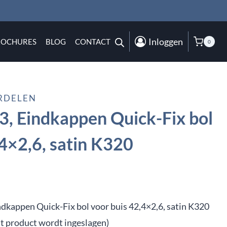
Inloggen
ROCHURES
BLOG
CONTACT
0
RDELEN
, Eindkappen Quick-Fix bol
,4×2,6, satin K320
ndkappen Quick-Fix bol voor buis 42,4×2,6, satin K320
it product wordt ingeslagen)