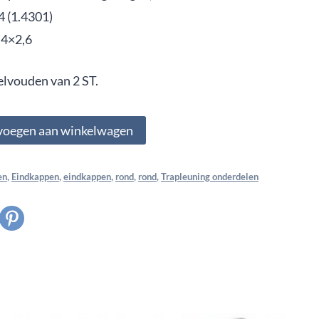
4 (1.4301)
,4×2,6
elvouden van 2 ST.
voegen aan winkelwagen
en
,
Eindkappen
,
eindkappen
,
rond
,
rond
,
Trapleuning onderdelen