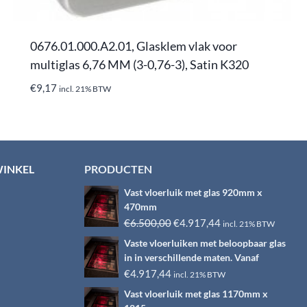
0676.01.000.A2.01, Glasklem vlak voor
multiglas 6,76 MM (3-0,76-3), Satin K320
€
9,17
incl. 21% BTW
WINKEL
PRODUCTEN
Vast vloerluik met glas 920mm x
470mm
Oorspronkelijke
Huidige
€
6.500,00
€
4.917,44
incl. 21% BTW
prijs
prijs
Vaste vloerluiken met beloopbaar glas
was:
is:
in in verschillende maten. Vanaf
€6.500,00.
€4.917,44.
€
4.917,44
incl. 21% BTW
Vast vloerluik met glas 1170mm x