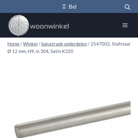
Doorgaan
Bel
naar
inhoud
Home
/
Winkel
/
balustrade onderdelen
/
2547002, Stafstaal
Ø 12 mm, H9, in 304, Satin K320