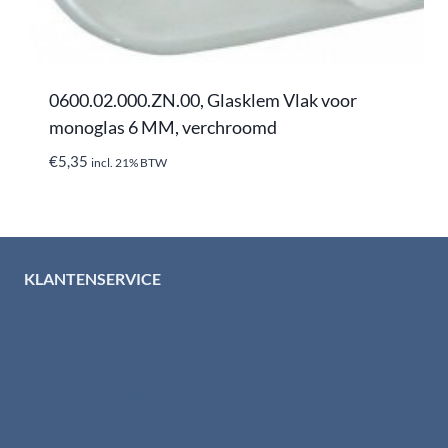
0600.02.000.ZN.00, Glasklem Vlak voor
monoglas 6 MM, verchroomd
€
5,35
incl. 21% BTW
KLANTENSERVICE
Algemene voorwaarden
Levertijd & verzendkosten
Retourinformatie
Garantie & klachten
Betaalmethodes
Download brochures