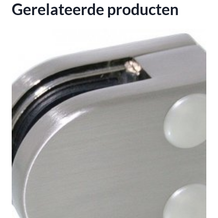
Gerelateerde producten
K320
aantal