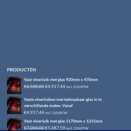
PRODUCTEN
Vast vloerluik met glas 920mm x 470mm
Oorspronkelijke
Huidige
€
6.500,00
€
4.917,44
incl. 21% BTW
prijs
prijs
Vaste vloerluiken met beloopbaar glas in in
was:
is:
verschillende maten. Vanaf
€6.500,00.
€4.917,44.
€
4.917,44
incl. 21% BTW
Vast vloerluik met glas 1170mm x 1215mm
Oorspronkelijke
Huidige
€
7.000,00
€
5.487,59
incl. 21% BTW