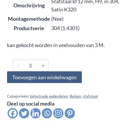
Stafstaal Ø 12 mm, H9, in 304,
Omschrijving
Satin K320
Montagemethode
(Nee)
Productserie
304 (1.4301)
kan gekocht worden in veelvouden van 3 M.
2547002,
Stafstaal
Toevoegen aan winkelwagen
Ø
12
mm,
Categorieën:
balustrade onderdelen
,
Buizen
,
stafstaal
Deel op social media
H9,
in
304,
Satin