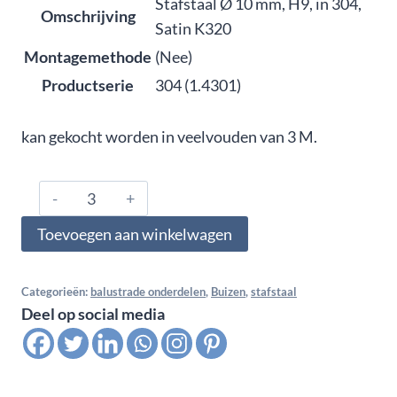
Stafstaal Ø 10 mm, H9, in 304,
Omschrijving
Satin K320
Montagemethode
(Nee)
Productserie
304 (1.4301)
kan gekocht worden in veelvouden van 3 M.
1547002,
Stafstaal
Toevoegen aan winkelwagen
Ø
10
mm,
Categorieën:
balustrade onderdelen
,
Buizen
,
stafstaal
Deel op social media
H9,
in
304,
Satin