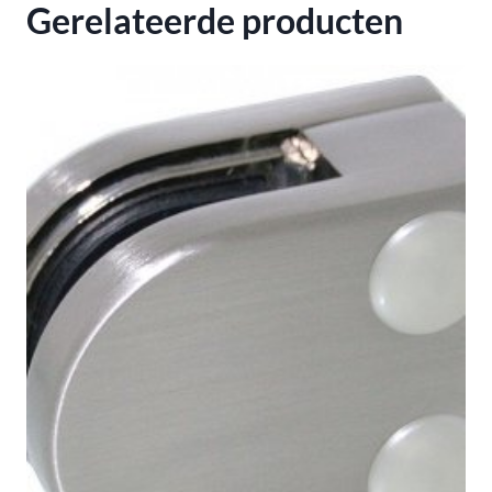
Gerelateerde producten
K320
aantal