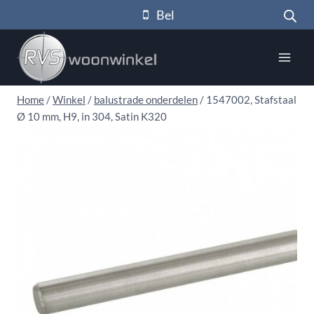
Doorgaan
Bel
naar
inhoud
Home
/
Winkel
/
balustrade onderdelen
/
1547002, Stafstaal
Ø 10 mm, H9, in 304, Satin K320