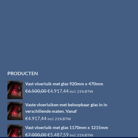
PRODUCTEN
Vast vloerluik met glas 920mm x 470mm
Oorspronkelijke
Huidige
€
6.500,00
€
4.917,44
incl. 21% BTW
prijs
prijs
Vaste vloerluiken met beloopbaar glas in in
was:
is:
verschillende maten. Vanaf
€6.500,00.
€4.917,44.
€
4.917,44
incl. 21% BTW
Vast vloerluik met glas 1170mm x 1215mm
Oorspronkelijke
Huidige
€
7.000,00
€
5.487,59
incl. 21% BTW