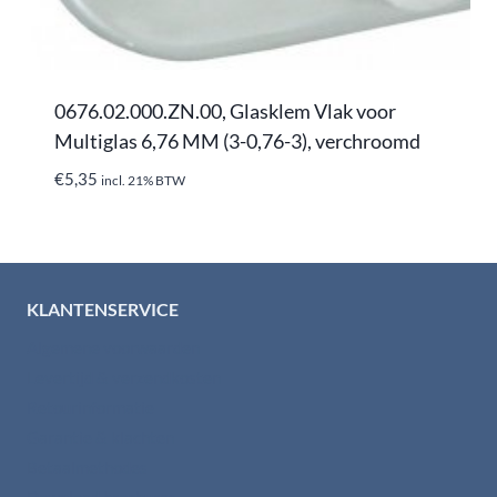
0676.02.000.ZN.00, Glasklem Vlak voor
Multiglas 6,76 MM (3-0,76-3), verchroomd
€
5,35
incl. 21% BTW
KLANTENSERVICE
Algemene voorwaarden
Levertijd & verzendkosten
Retourinformatie
Garantie & klachten
Betaalmethodes
Download brochures