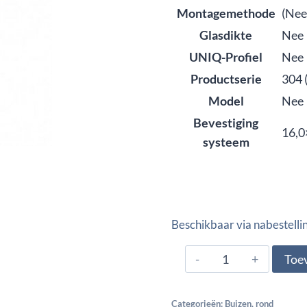
Montagemethode
(Nee
Glasdikte
Nee
UNIQ-Profiel
Nee
Productserie
304 
Model
Nee
Bevestiging
16,0
systeem
Beschikbaar via nabestelli
8694002,
Toe
Gelaste
leuningbuis
Categorieën:
Buizen
,
rond