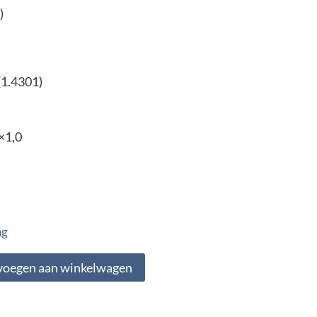
)
(1.4301)
×1,0
ng
voegen aan winkelwagen