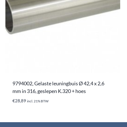
9794002, Gelaste leuningbuis Ø 42,4 x 2,6
mm in 316, geslepen K.320 + hoes
€
28,89
incl. 21% BTW