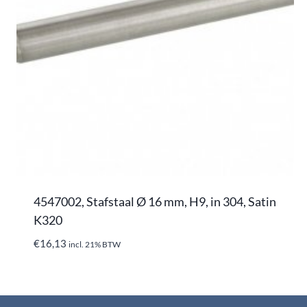
4547002, Stafstaal Ø 16 mm, H9, in 304, Satin
K320
€
16,13
incl. 21% BTW