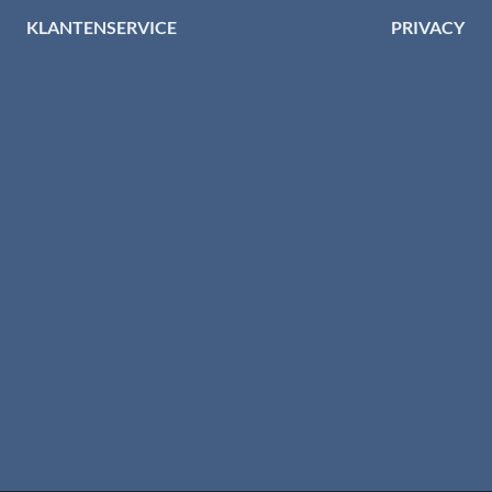
KLANTENSERVICE
PRIVACY
Algemene voorwaarden
Privacybelei
Levertijd & verzendkosten
Privacy cent
Retourinformatie
Cookiebeleid
Garantie & klachten
Disclaimer
Betaalmethodes
Download brochures
Contact