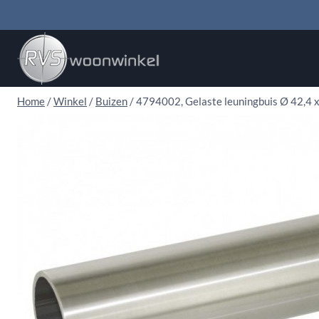
Doorgaan
naar
inhoud
Home
/
Winkel
/
Buizen
/
4794002, Gelaste leuningbuis Ø 42,4 x