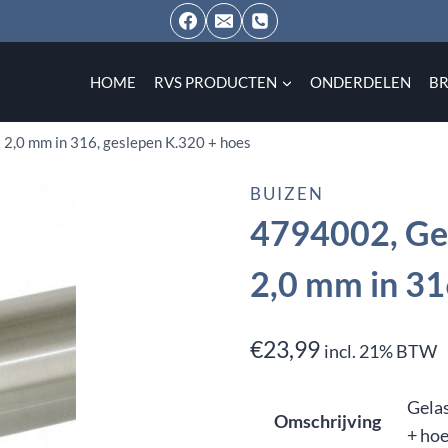
HOME
RVS PRODUCTEN
ONDERDELEN
B
 2,0 mm in 316, geslepen K.320 + hoes
BUIZEN
4794002, Gel
2,0 mm in 31
€
23,99
incl. 21% BTW
Gelas
Omschrijving
+ ho