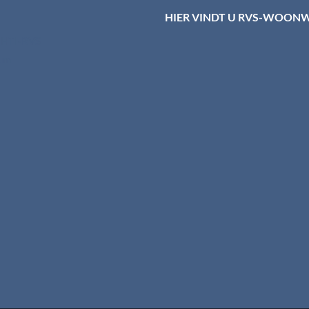
HIER VINDT U RVS-WOON
d HTI-RVS
rum