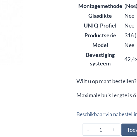
Montagemethode
(Nee
Glasdikte
Nee
UNIQ-Profiel
Nee
Productserie
316 (
Model
Nee
Bevestiging
42,4
systeem
Wilt u op maat bestellen?
Maximale buis lengte is 6
Beschikbaar via nabestelli
4794002,
Toe
Gelaste