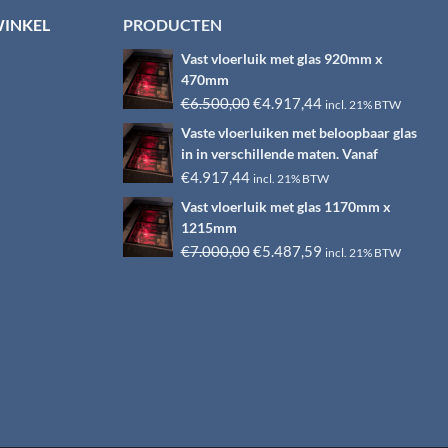
WINKEL
PRODUCTEN
Vast vloerluik met glas 920mm x
470mm
Oorspronkelijke
Huidige
€
6.500,00
€
4.917,44
incl. 21% BTW
prijs
prijs
Vaste vloerluiken met beloopbaar glas
was:
is:
in in verschillende maten. Vanaf
€6.500,00.
€4.917,44.
€
4.917,44
incl. 21% BTW
Vast vloerluik met glas 1170mm x
1215mm
Oorspronkelijke
Huidige
€
7.000,00
€
5.487,59
incl. 21% BTW
prijs
prijs
was:
is:
€7.000,00.
€5.487,59.