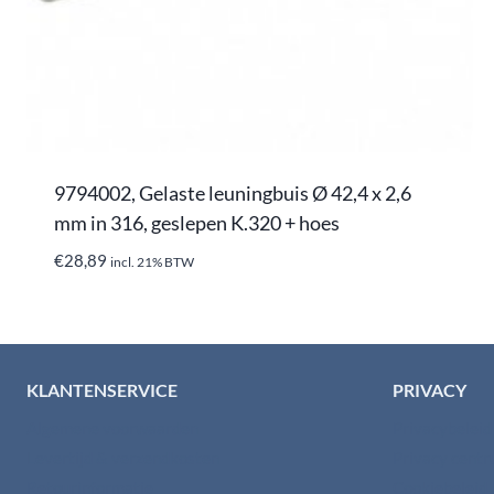
9794002, Gelaste leuningbuis Ø 42,4 x 2,6
mm in 316, geslepen K.320 + hoes
€
28,89
incl. 21% BTW
KLANTENSERVICE
PRIVACY
Algemene voorwaarden
Privacybelei
Levertijd & verzendkosten
Privacy cent
Retourinformatie
Cookiebeleid