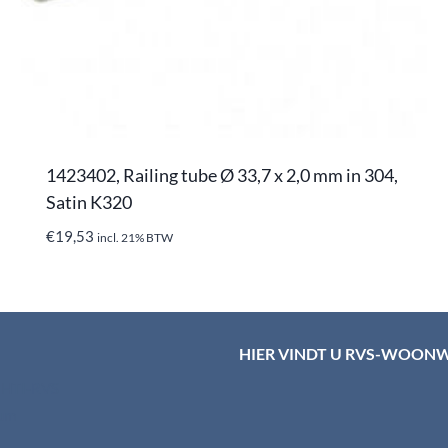
1423402, Railing tube Ø 33,7 x 2,0 mm in 304,
Satin K320
€
19,53
incl. 21% BTW
HIER VINDT U RVS-WOON
d HTI-RVS
rum