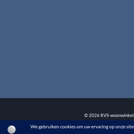
Garantie & klachten
Disclaimer
Betaalmethodes
Download brochures
Contact
© 2026 RVS-woonwinkel.n
BTW nr. NL002145483B3