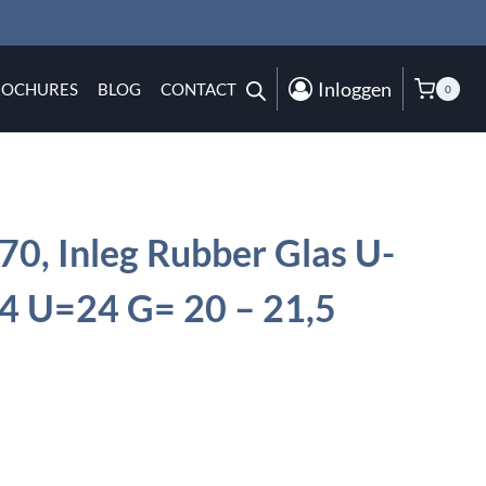
Inloggen
ROCHURES
BLOG
CONTACT
0
0, Inleg Rubber Glas U-
2,4 U=24 G= 20 – 21,5