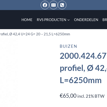
HOME
RVS PRODUCTEN
ONDERDELEN
B
profiel, Ø 42,4 U=24 G= 20 – 21,5 L=6250mm
BUIZEN
2000.424.677
profiel, Ø 4
L=6250mm
€
65,00
incl. 21% BTW