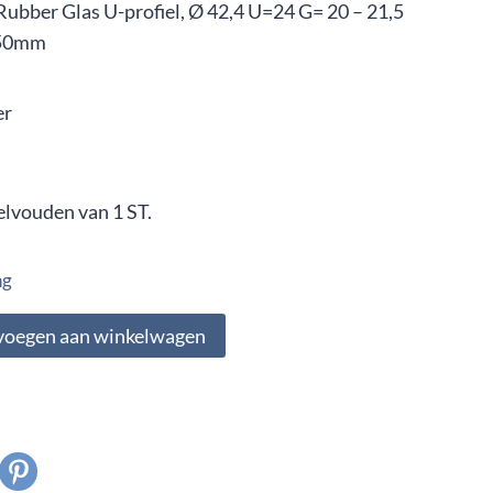
Rubber Glas U-profiel, Ø 42,4 U=24 G= 20 – 21,5
50mm
er
elvouden van 1 ST.
ng
voegen aan winkelwagen