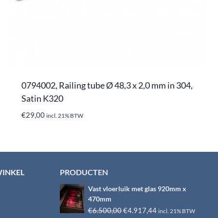
0794002, Railing tube Ø 48,3 x 2,0 mm in 304,
Satin K320
€
29,00
incl. 21% BTW
WINKEL
PRODUCTEN
Vast vloerluik met glas 920mm x
470mm
Oorspronkelijke
Huidige
€
6.500,00
€
4.917,44
incl. 21% BTW