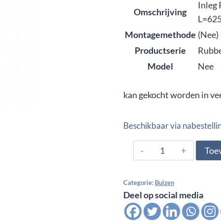
Inleg 
Omschrijving
L=62
Montagemethode
(Nee)
Productserie
Rubb
Model
Nee
kan gekocht worden in ve
Beschikbaar via nabestelli
2000.424.6770,
Toe
Inleg
Rubber
Categorie:
Buizen
Glas
Deel op social media
U-
profiel,