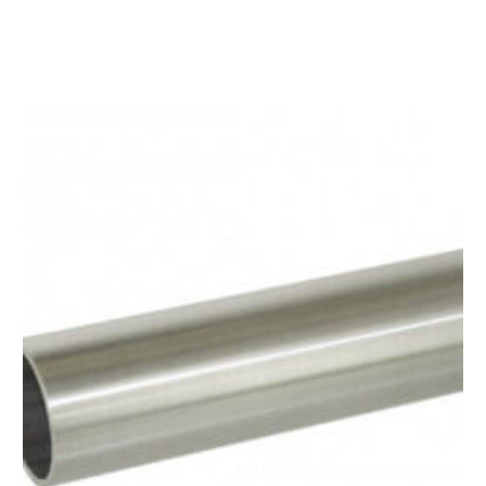
Ø
42,4
U=24
G=
20
-
21,5
L=6250mm
aantal