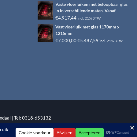
prijs
prijs
Vaste vloerluiken met beloopbaar glas
was:
is:
in in verschillende maten. Vanaf
€6.500,00.
€4.917,44.
€
4.917,44
incl. 21% BTW
Vast vloerluik met glas 1170mm x
1215mm
Oorspronkelijke
Huidige
€
7.000,00
€
5.487,59
incl. 21% BTW
prijs
prijs
was:
is:
€7.000,00.
€5.487,59.
ndaal | Tel: 0318-653132
:
EYE-GRAPHICS
Otterlo.