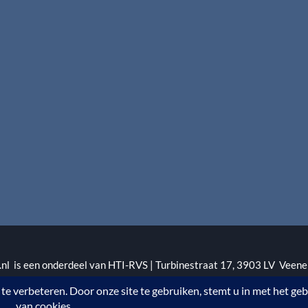
l is een onderdeel van HTI-RVS | Turbinestraat 17, 3903 LV Veene
1 | KvKnr. 09088773 | NL95 RABO 010.12.95.251 | Web ontwerp