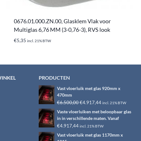
0676.01.000.ZN.00, Glasklem Vlak voor
Multiglas 6,76 MM (3-0,76-3), RVS look
€
5,35
incl. 21% BTW
WINKEL
PRODUCTEN
Vast vloerluik met glas 920mm x
470mm
Oorspronkelijke
Huidige
€
6.500,00
€
4.917,44
incl. 21% BTW
prijs
prijs
Vaste vloerluiken met beloopbaar glas
was:
is:
in in verschillende maten. Vanaf
€6.500,00.
€4.917,44.
€
4.917,44
incl. 21% BTW
Vast vloerluik met glas 1170mm x