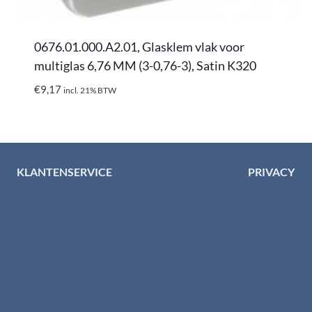
0676.01.000.A2.01, Glasklem vlak voor
multiglas 6,76 MM (3-0,76-3), Satin K320
€
9,17
incl. 21% BTW
KLANTENSERVICE
PRIVACY
Algemene voorwaarden
Privacybelei
Levertijd & verzendkosten
Privacy cent
Retourinformatie
Cookiebeleid
Garantie & klachten
Disclaimer
Betaalmethodes
Download brochures
Contact