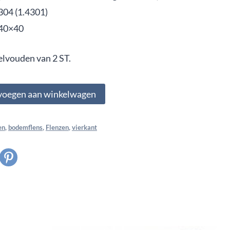
304 (1.4301)
40×40
elvouden van 2 ST.
voegen aan winkelwagen
en
,
bodemflens
,
Flenzen
,
vierkant