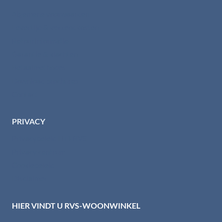
Algemene voorwaarden
Levertijd & verzendkosten
Retourinformatie
Garantie & klachten
Betaalmethodes
Download brochures
Contact
PRIVACY
Privacybeleid HTI-RVS
Privacy centrum
Cookiebeleid
Disclaimer
HIER VINDT U RVS-WOONWINKEL