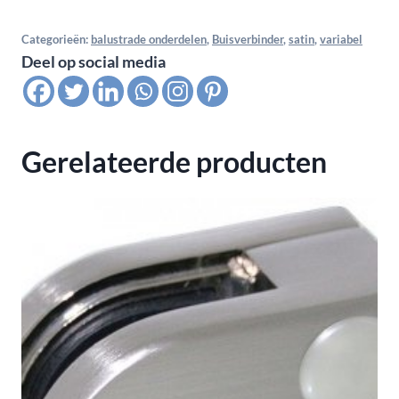
variabel
voor
Categorieën:
balustrade onderdelen
,
Buisverbinder
,
satin
,
variabel
Deel op social media
buis
42,4x2,0
mm,
satin
Gerelateerde producten
K320
aantal