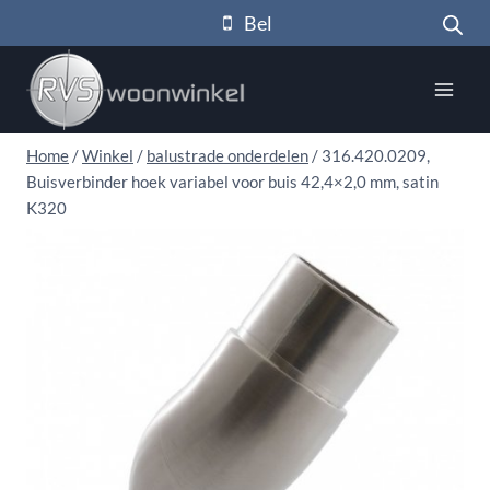
Doorgaan
Bel
naar
inhoud
Home
/
Winkel
/
balustrade onderdelen
/
316.420.0209,
Buisverbinder hoek variabel voor buis 42,4×2,0 mm, satin
K320