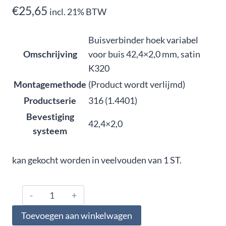
€
25,65
incl. 21% BTW
Buisverbinder hoek variabel
Omschrijving
voor buis 42,4×2,0 mm, satin
K320
Montagemethode
(Product wordt verlijmd)
Productserie
316 (1.4401)
Bevestiging
42,4×2,0
systeem
kan gekocht worden in veelvouden van 1 ST.
316.420.0209,
Buisverbinder
Toevoegen aan winkelwagen
hoek