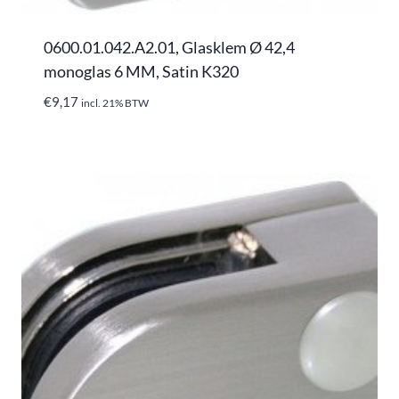
0600.01.042.A2.01, Glasklem Ø 42,4
monoglas 6 MM, Satin K320
€
9,17
incl. 21% BTW