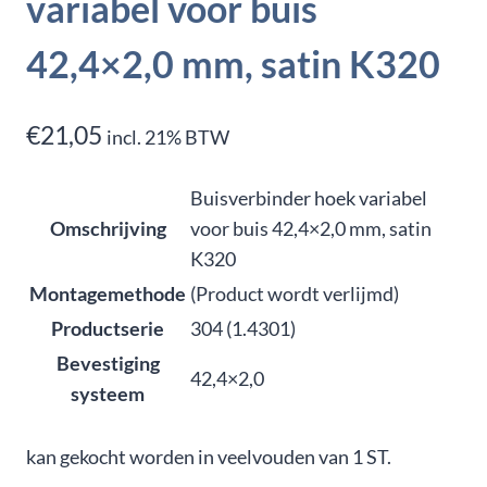
variabel voor buis
42,4×2,0 mm, satin K320
€
21,05
incl. 21% BTW
Buisverbinder hoek variabel
Omschrijving
voor buis 42,4×2,0 mm, satin
K320
Montagemethode
(Product wordt verlijmd)
Productserie
304 (1.4301)
Bevestiging
42,4×2,0
systeem
kan gekocht worden in veelvouden van 1 ST.