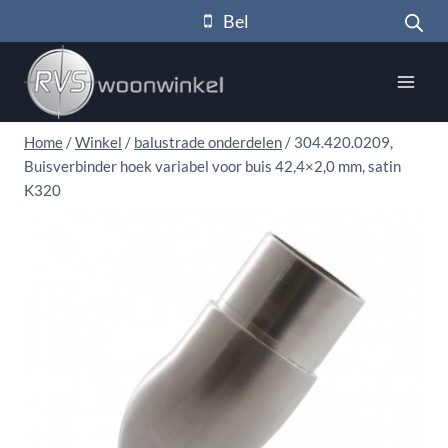
Doorgaan
Bel
naar
inhoud
Home
/
Winkel
/
balustrade onderdelen
/
304.420.0209,
Buisverbinder hoek variabel voor buis 42,4×2,0 mm, satin
K320