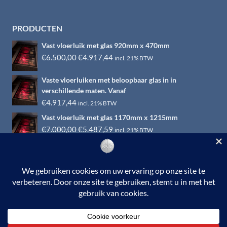
PRODUCTEN
Vast vloerluik met glas 920mm x 470mm
Oorspronkelijke
Huidige
€
6.500,00
€
4.917,44
incl. 21% BTW
prijs
prijs
Vaste vloerluiken met beloopbaar glas in in
was:
is:
verschillende maten. Vanaf
€6.500,00.
€4.917,44.
€
4.917,44
incl. 21% BTW
Vast vloerluik met glas 1170mm x 1215mm
Oorspronkelijke
Huidige
€
7.000,00
€
5.487,59
incl. 21% BTW
prijs
prijs
was:
is:
€7.000,00.
€5.487,59.
© 2026 RVS-woonwinkel.nl is een onderdeel van HTI-RVS |
Turbinestraat 17, 3903 LV Veenendaal | Tel: 0318-653132
BTW nr. NL002145483B31 | KvKnr. 09088773 | NL95
RABO 010.12.95.251 | Web ontwerp:
EYE-