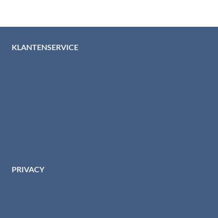
KLANTENSERVICE
Algemene voorwaarden
Levertijd & verzendkosten
Retourinformatie
Garantie & klachten
Betaalmethodes
Download brochures
Contact
PRIVACY
Privacybeleid HTI-RVS
Privacy centrum
Cookiebeleid