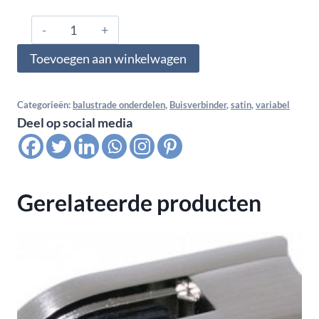
304.420.0209,
Buisverbinder
Toevoegen aan winkelwagen
hoek
variabel
voor
Categorieën:
balustrade onderdelen
,
Buisverbinder
,
satin
,
variabel
Deel op social media
buis
42,4x2,0
mm,
satin
Gerelateerde producten
K320
aantal