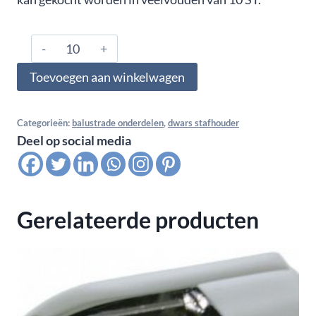
304.483.0610,
Dwars
Toevoegen aan winkelwagen
stafhouder
RD
22
Categorieën:
balustrade onderdelen
,
dwars stafhouder
Deel op social media
mm
dubbel
buis
48,3
Gerelateerde producten
mm
-
10,0
mm,
satin