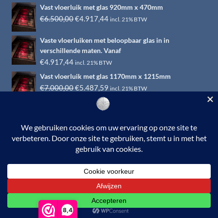
Vast vloerluik met glas 920mm x 470mm
Oorspronkelijke
Huidige
€
6.500,00
€
4.917,44
incl. 21% BTW
prijs
prijs
Vaste vloerluiken met beloopbaar glas in in
was:
is:
verschillende maten. Vanaf
€6.500,00.
€4.917,44.
€
4.917,44
incl. 21% BTW
Vast vloerluik met glas 1170mm x 1215mm
Oorspronkelijke
Huidige
€
7.000,00
€
5.487,59
incl. 21% BTW
prijs
prijs
was:
is:
€7.000,00.
€5.487,59.
© 2026 RVS-woonwinkel.nl is een onderdeel van HTI-RVS |
Turbinestraat 17, 3903 LV Veenendaal | Tel: 0318-653132
BTW nr. NL002145483B31 | KvKnr. 09088773 | NL95
RABO 010.12.95.251 | Web ontwerp:
EYE-
GRAPHICS
Otterlo.
8,4