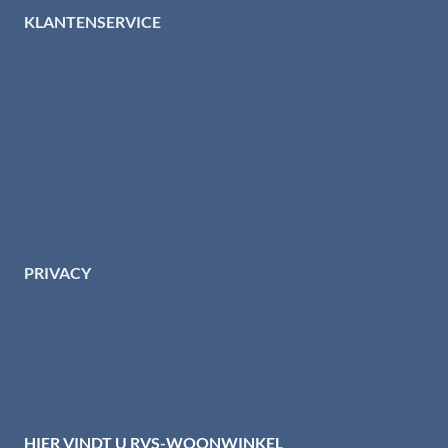
KLANTENSERVICE
Algemene voorwaarden
Levertijd & verzendkosten
Retourinformatie
Garantie & klachten
Betaalmethodes
Download brochures
Contact
PRIVACY
Privacybeleid HTI-RVS
Privacy centrum
Cookiebeleid
Disclaimer
HIER VINDT U RVS-WOONWINKEL