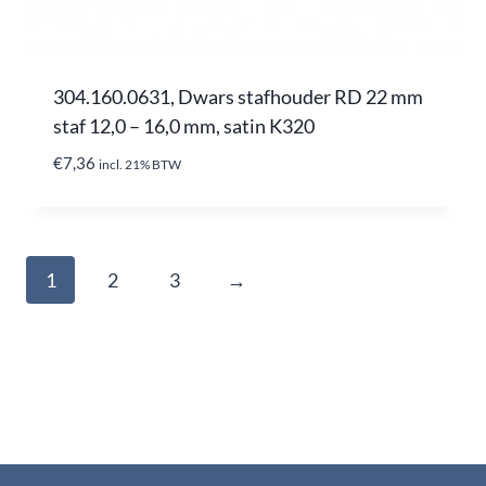
304.160.0631, Dwars stafhouder RD 22 mm
staf 12,0 – 16,0 mm, satin K320
€
7,36
incl. 21% BTW
1
2
3
→