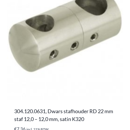
304.120.0631, Dwars stafhouder RD 22 mm
staf 12,0 – 12,0 mm, satin K320
€
7,36
incl. 21% BTW