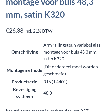
montage voor buis 48,3
mm, satin K320
€
26,38
incl. 21% BTW
Arm railingsteun variabel glas
Omschrijving
montage voor buis 48,3 mm,
satin K320
(Dit onderdeel moet worden
Montagemethode
geschroefd)
Productserie
316 (1.4401)
Bevestiging
48,3
systeem
kan gekocht worden in veelvouden van 2 ST.