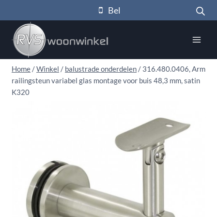
Doorgaan
Bel
naar
inhoud
Home
/
Winkel
/
balustrade onderdelen
/
316.480.0406, Arm
railingsteun variabel glas montage voor buis 48,3 mm, satin
K320