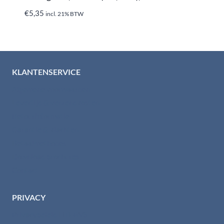
€
5,35
incl. 21% BTW
KLANTENSERVICE
Algemene voorwaarden
Levertijd & verzendkosten
Retourinformatie
Garantie & klachten
Betaalmethodes
Download brochures
Contact
PRIVACY
Privacybeleid HTI-RVS