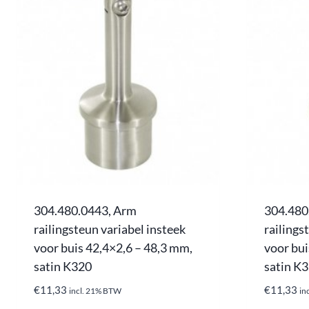
304.480.0443, Arm
304.480
railingsteun variabel insteek
railings
voor buis 42,4×2,6 – 48,3 mm,
voor bui
satin K320
satin K
€
11,33
€
11,33
incl. 21% BTW
in