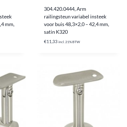
304.420.0444, Arm
nsteek
railingsteun variabel insteek
2,4 mm,
voor buis 48,3×2,0 – 42,4 mm,
satin K320
€
11,33
incl. 21% BTW