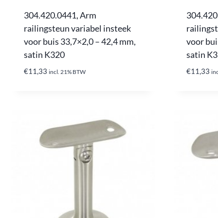
304.420.0441, Arm
304.420
railingsteun variabel insteek
railings
voor buis 33,7×2,0 – 42,4 mm,
voor bui
satin K320
satin K
€
11,33
€
11,33
incl. 21% BTW
in