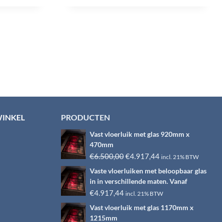
WINKEL
PRODUCTEN
Vast vloerluik met glas 920mm x
470mm
Oorspronkelijke
Huidige
€
6.500,00
€
4.917,44
incl. 21% BTW
prijs
prijs
Vaste vloerluiken met beloopbaar glas
was:
is:
in in verschillende maten. Vanaf
€6.500,00.
€4.917,44.
€
4.917,44
incl. 21% BTW
Vast vloerluik met glas 1170mm x
1215mm