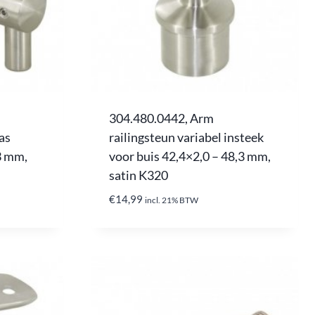
304.480.0442, Arm
las
railingsteun variabel insteek
3 mm,
voor buis 42,4×2,0 – 48,3 mm,
satin K320
€
14,99
incl. 21% BTW