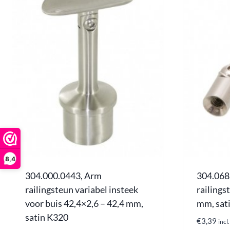
8,4
304.000.0443, Arm
304.068
railingsteun variabel insteek
railings
voor buis 42,4×2,6 – 42,4 mm,
mm, sat
satin K320
€
3,39
inc