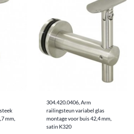
304.420.0406, Arm
nsteek
railingsteun variabel glas
3,7 mm,
montage voor buis 42,4 mm,
satin K320