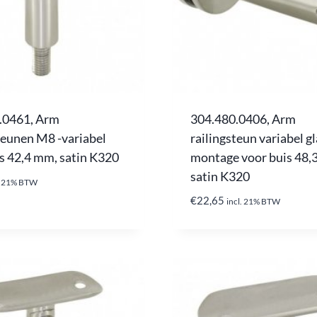
.0461, Arm
304.480.0406, Arm
teunen M8 -variabel
railingsteun variabel g
s 42,4 mm, satin K320
montage voor buis 48,
satin K320
l. 21% BTW
€
22,65
incl. 21% BTW