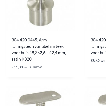
304.420.0445, Arm
304.420
railingsteun variabel insteek
railings
voor buis 48,3×2,6 – 42,4 mm,
voor bui
satin K320
€
8,62
inc
€
11,33
incl. 21% BTW