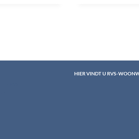
HIER VINDT U RVS-WOON
d HTI-RVS
rum