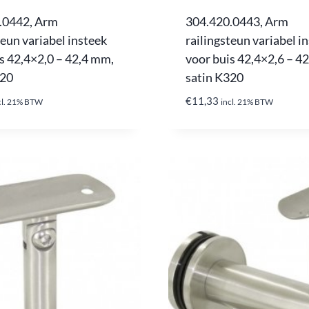
.0442, Arm
304.420.0443, Arm
teun variabel insteek
railingsteun variabel i
s 42,4×2,0 – 42,4 mm,
voor buis 42,4×2,6 – 4
320
satin K320
€
11,33
cl. 21% BTW
incl. 21% BTW