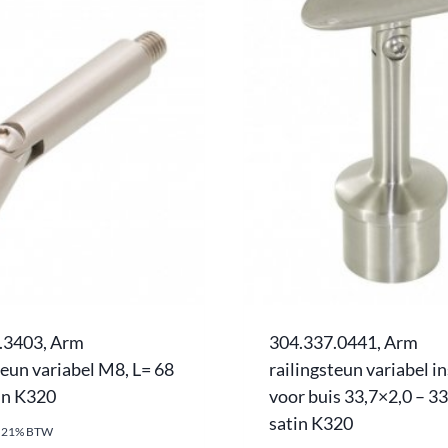
.3403, Arm
304.337.0441, Arm
teun variabel M8, L= 68
railingsteun variabel i
in K320
voor buis 33,7×2,0 – 3
satin K320
l. 21% BTW