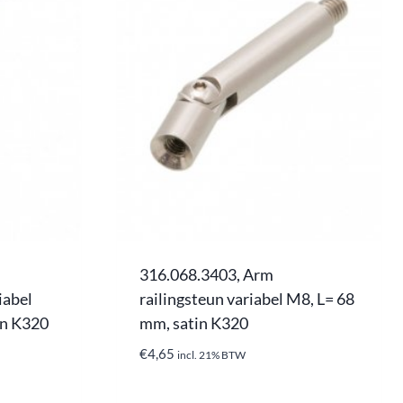
316.068.3403, Arm
iabel
railingsteun variabel M8, L= 68
in K320
mm, satin K320
€
4,65
incl. 21% BTW