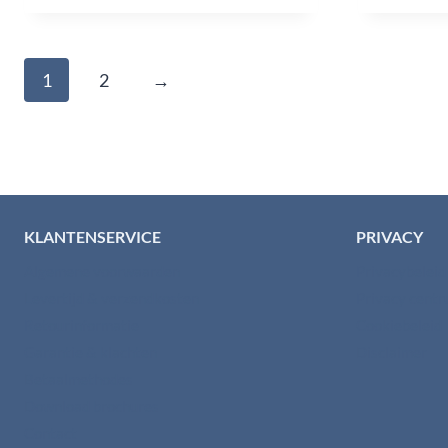
1
2
→
KLANTENSERVICE
PRIVACY
Algemene voorwaarden
Privacybelei
Levertijd & verzendkosten
Privacy cent
Retourinformatie
Cookiebeleid
Garantie & klachten
Disclaimer
Betaalmethodes
Download brochures
Contact