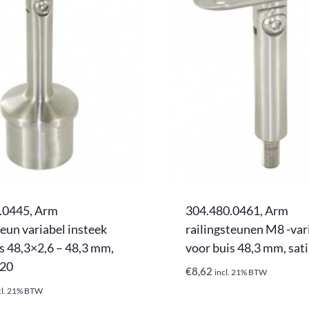
.0445, Arm
304.480.0461, Arm
teun variabel insteek
railingsteunen M8 -var
s 48,3×2,6 – 48,3 mm,
voor buis 48,3 mm, sat
320
€
8,62
incl. 21% BTW
cl. 21% BTW