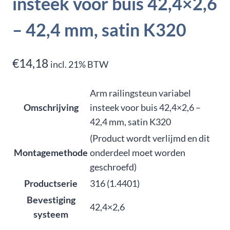
insteek voor buis 42,4×2,6
– 42,4 mm, satin K320
€
14,18
incl. 21% BTW
Arm railingsteun variabel
Omschrijving
insteek voor buis 42,4×2,6 –
42,4 mm, satin K320
(Product wordt verlijmd en dit
Montagemethode
onderdeel moet worden
geschroefd)
Productserie
316 (1.4401)
Bevestiging
42,4×2,6
systeem