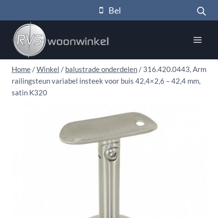
Doorgaan
Bel
naar
inhoud
Home
/
Winkel
/
balustrade onderdelen
/
316.420.0443, Arm
railingsteun variabel insteek voor buis 42,4×2,6 – 42,4 mm,
satin K320