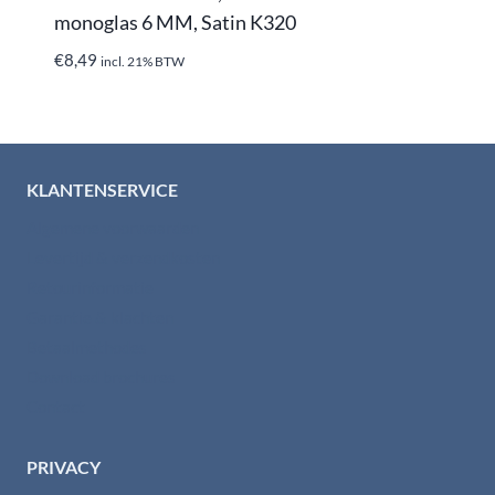
monoglas 6 MM, Satin K320
€
8,49
incl. 21% BTW
KLANTENSERVICE
Algemene voorwaarden
Levertijd & verzendkosten
Retourinformatie
Garantie & klachten
Betaalmethodes
Download brochures
Contact
PRIVACY