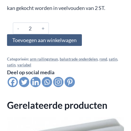
kan gekocht worden in veelvouden van 2 ST.
316.420.0443,
Arm
Toevoegen aan winkelwagen
railingsteun
variabel
insteek
Categorieën:
arm railingsteun
,
balustrade onderdelen
,
rond
,
satin
,
satin
,
variabel
voor
Deel op social media
buis
42,4x2,6
-
42,4
Gerelateerde producten
mm,
satin
K320