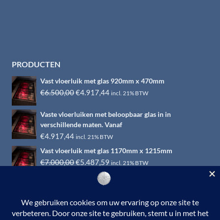
PRODUCTEN
Vast vloerluik met glas 920mm x 470mm
Oorspronkelijke
Huidige
€
6.500,00
€
4.917,44
incl. 21% BTW
prijs
prijs
Vaste vloerluiken met beloopbaar glas in in
was:
is:
verschillende maten. Vanaf
€6.500,00.
€4.917,44.
€
4.917,44
incl. 21% BTW
Vast vloerluik met glas 1170mm x 1215mm
Oorspronkelijke
Huidige
€
7.000,00
€
5.487,59
incl. 21% BTW
prijs
prijs
was:
is:
€7.000,00.
€5.487,59.