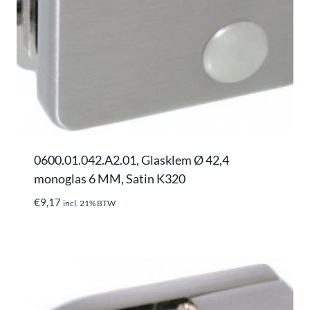
0600.01.042.A2.01, Glasklem Ø 42,4
monoglas 6 MM, Satin K320
€
9,17
incl. 21% BTW