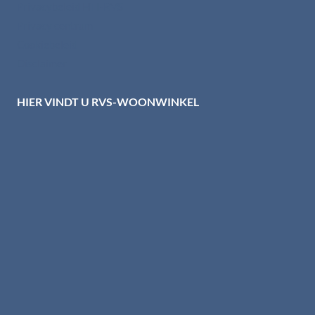
Privacybeleid HTI-RVS
Privacy centrum
Cookiebeleid
Disclaimer
HIER VINDT U RVS-WOONWINKEL