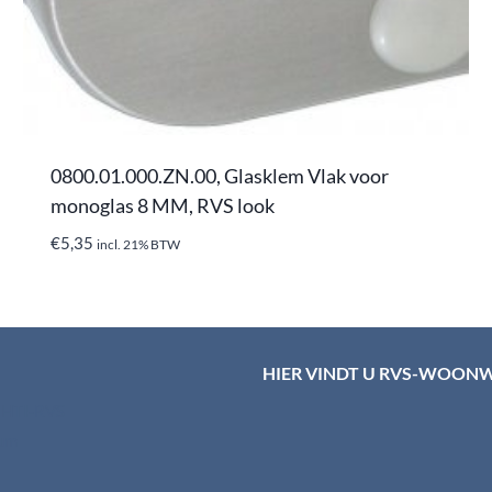
0800.01.000.ZN.00, Glasklem Vlak voor
monoglas 8 MM, RVS look
€
5,35
incl. 21% BTW
HIER VINDT U RVS-WOON
d HTI-RVS
rum