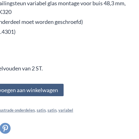
ailingsteun variabel glas montage voor buis 48,3 mm,
 K320
onderdeel moet worden geschroefd)
1.4301)
elvouden van 2 ST.
voegen aan winkelwagen
lustrade onderdelen
,
satin
,
satin
,
variabel