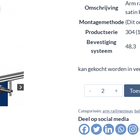
Arm r
Omschrijving
satin
Montagemethode
(Dit 
Productserie
304 (
Bevestiging
48,3
systeem
kan gekocht worden in ve
304.480.0406,
Toe
Arm
railingsteun
Categorieën:
arm railingsteun
,
ba
variabel
Deel op social media
glas
montage