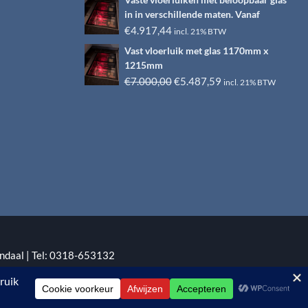
Vaste vloerluiken met beloopbaar glas
was:
is:
in in verschillende maten. Vanaf
€6.500,00.
€4.917,44.
€
4.917,44
incl. 21% BTW
Vast vloerluik met glas 1170mm x
1215mm
Oorspronkelijke
Huidige
€
7.000,00
€
5.487,59
incl. 21% BTW
prijs
prijs
was:
is:
€7.000,00.
€5.487,59.
ndaal | Tel: 0318-653132
:
EYE-GRAPHICS
Otterlo.