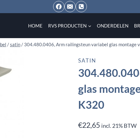
HOME
RVS PRODUCTEN
ONDERDELEN
B
bel
/
satin
/
304.480.0406, Arm railingsteun variabel glas montage v
SATIN
304.480.0406
glas montage
K320
€
22,65
incl. 21% BTW