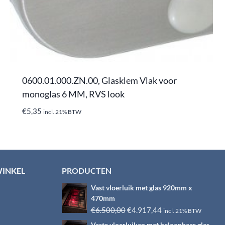
0600.01.000.ZN.00, Glasklem Vlak voor
monoglas 6 MM, RVS look
€
5,35
incl. 21% BTW
WINKEL
PRODUCTEN
Vast vloerluik met glas 920mm x
470mm
Oorspronkelijke
Huidige
€
6.500,00
€
4.917,44
incl. 21% BTW
prijs
prijs