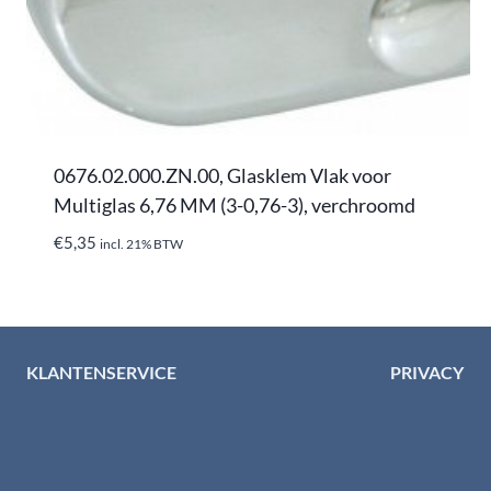
0676.02.000.ZN.00, Glasklem Vlak voor
Multiglas 6,76 MM (3-0,76-3), verchroomd
€
5,35
incl. 21% BTW
KLANTENSERVICE
PRIVACY
Algemene voorwaarden
Privacybelei
Levertijd & verzendkosten
Privacy cent
Retourinformatie
Cookiebeleid