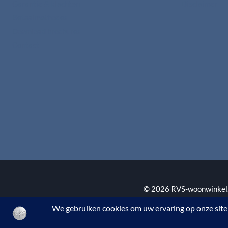
Garantie & klachten
Disclaimer
Betaalmethodes
Download brochures
Contact
© 2026 RVS-woonwinkel.n
BTW nr. NL002145483B3