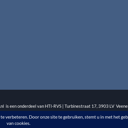
l is een onderdeel van HTI-RVS | Turbinestraat 17, 3903 LV Veene
1 | KvKnr. 09088773 | NL95 RABO 010.12.95.251 | Web ontwerp