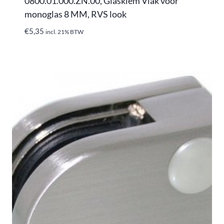
0800.01.000.ZN.00, Glasklem Vlak voor
monoglas 8 MM, RVS look
€
5,35
incl. 21% BTW