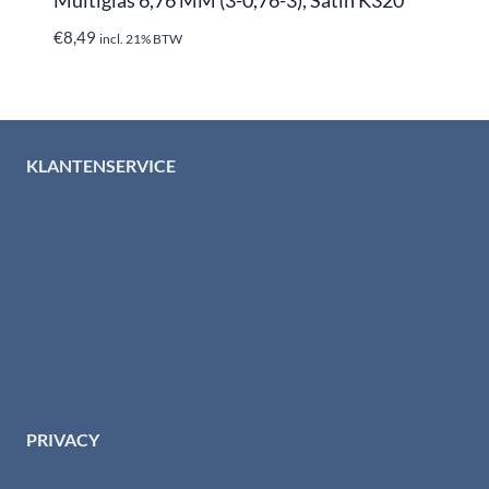
€
8,49
incl. 21% BTW
KLANTENSERVICE
Algemene voorwaarden
Levertijd & verzendkosten
Retourinformatie
Garantie & klachten
Betaalmethodes
Download brochures
Contact
PRIVACY
Privacybeleid HTI-RVS