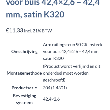
voor buis 42,4×2,6 – 42,4
mm, satin K320
€
11,33
incl. 21% BTW
Arm railingsteun 90 GR insteek
Omschrijving
voor buis 42,4×2,6 – 42,4 mm,
satin K320
(Product wordt verlijmd en dit
Montagemethode
onderdeel moet worden
geschroefd)
Productserie
304 (1.4301)
Bevestiging
42,4×2,6
systeem