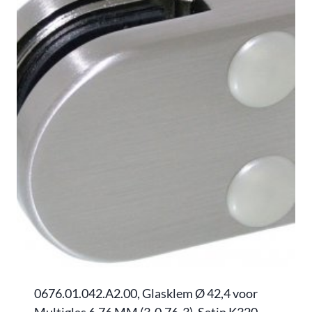
0676.01.042.A2.00, Glasklem Ø 42,4 voor
Multiglas 6,76 MM (3-0,76-3), Satin K320