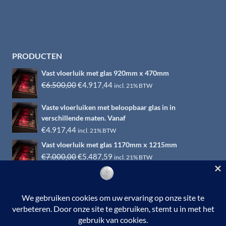
PRODUCTEN
Vast vloerluik met glas 920mm x 470mm
Oorspronkelijke
Huidige
€
6.500,00
€
4.917,44
incl. 21% BTW
prijs
prijs
Vaste vloerluiken met beloopbaar glas in in
was:
is:
verschillende maten. Vanaf
€6.500,00.
€4.917,44.
€
4.917,44
incl. 21% BTW
Vast vloerluik met glas 1170mm x 1215mm
Oorspronkelijke
Huidige
€
7.000,00
€
5.487,59
incl. 21% BTW
prijs
prijs
was:
is:
€7.000,00.
€5.487,59.
© 2026 RVS-woonwinkel.nl is een onderdeel van HTI-RVS |