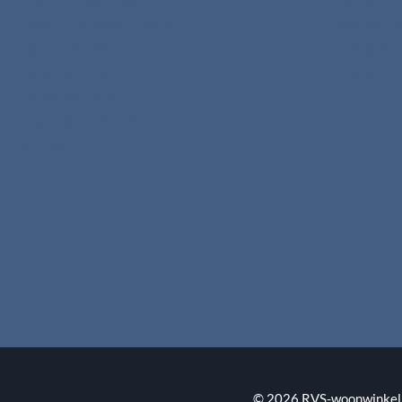
Levertijd & verzendkosten
Privacy cent
Retourinformatie
Cookiebeleid
Garantie & klachten
Disclaimer
Betaalmethodes
Download brochures
Contact
© 2026 RVS-woonwinkel.n