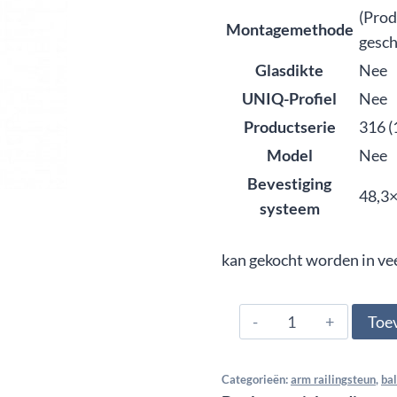
(Prod
Montagemethode
gesch
Glasdikte
Nee
UNIQ-Profiel
Nee
Productserie
316 (
Model
Nee
Bevestiging
48,3×
systeem
kan gekocht worden in ve
316.420.0344,
Toe
Arm
railingsteun
Categorieën:
arm railingsteun
,
ba
insteek