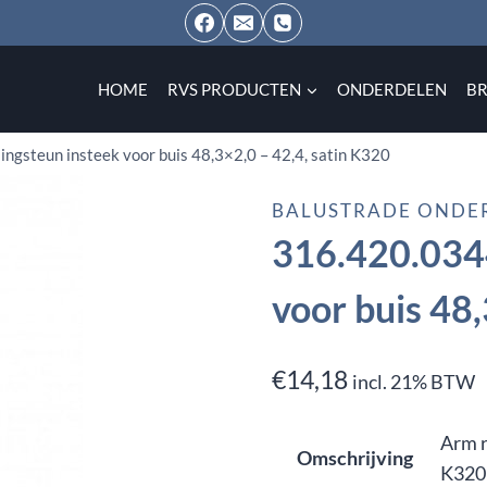
HOME
RVS PRODUCTEN
ONDERDELEN
B
ingsteun insteek voor buis 48,3×2,0 – 42,4, satin K320
BALUSTRADE ONDE
316.420.0344
voor buis 48,
€
14,18
incl. 21% BTW
Arm r
Omschrijving
K320