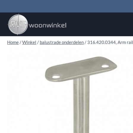
Doorgaan
naar
inhoud
Home
/
Winkel
/
balustrade onderdelen
/
316.420.0344, Arm rail