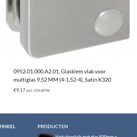
0952.01.000.A2.01, Glasklem vlak voor
multiglas 9,52 MM (4-1,52-4), Satin K320
€
9,17
incl. 21% BTW
WINKEL
PRODUCTEN
Vast vloerluik met glas 920mm x