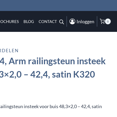
Inloggen
ROCHURES
BLOG
CONTACT
0
RDELEN
, Arm railingsteun insteek
3×2,0 – 42,4, satin K320
ailingsteun insteek voor buis 48,3×2,0 – 42,4, satin