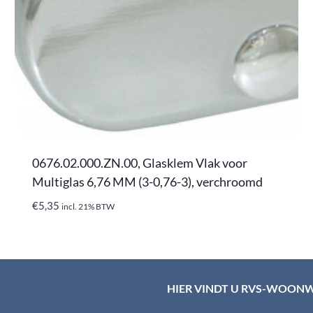
0676.02.000.ZN.00, Glasklem Vlak voor
Multiglas 6,76 MM (3-0,76-3), verchroomd
€
5,35
incl. 21% BTW
HIER VINDT U RVS-WOON
d HTI-RVS