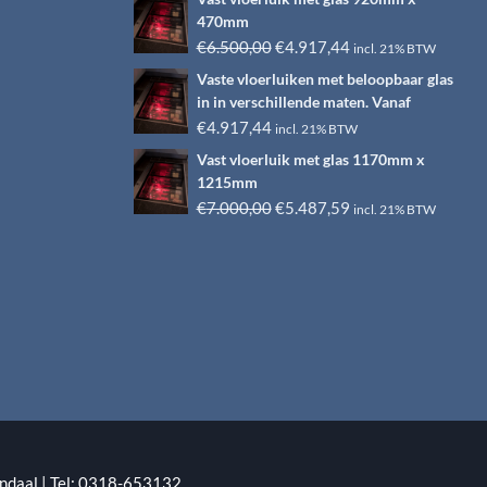
470mm
Oorspronkelijke
Huidige
€
6.500,00
€
4.917,44
incl. 21% BTW
prijs
prijs
Vaste vloerluiken met beloopbaar glas
was:
is:
in in verschillende maten. Vanaf
€6.500,00.
€4.917,44.
€
4.917,44
incl. 21% BTW
Vast vloerluik met glas 1170mm x
1215mm
Oorspronkelijke
Huidige
€
7.000,00
€
5.487,59
incl. 21% BTW
prijs
prijs
was:
is:
€7.000,00.
€5.487,59.
ndaal | Tel: 0318-653132