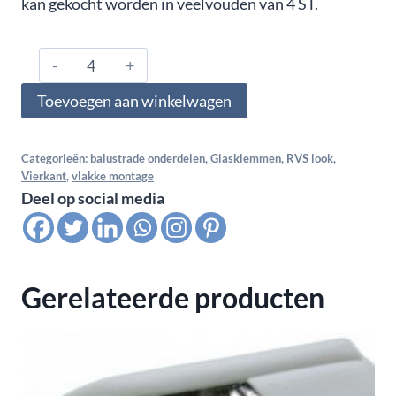
kan gekocht worden in veelvouden van 4 ST.
1752.01.000.ZN.04,
Glasklem
Toevoegen aan winkelwagen
vlak
voor
multiglas
Categorieën:
balustrade onderdelen
,
Glasklemmen
,
RVS look
,
Vierkant
,
vlakke montage
17,52
Deel op social media
MM
(8-
1,52-
8),
Gerelateerde producten
RVS
look
aantal