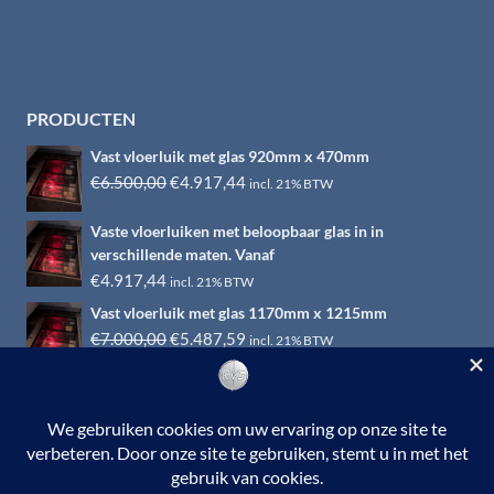
PRODUCTEN
Vast vloerluik met glas 920mm x 470mm
Oorspronkelijke
Huidige
€
6.500,00
€
4.917,44
incl. 21% BTW
prijs
prijs
Vaste vloerluiken met beloopbaar glas in in
was:
is:
verschillende maten. Vanaf
€6.500,00.
€4.917,44.
€
4.917,44
incl. 21% BTW
Vast vloerluik met glas 1170mm x 1215mm
Oorspronkelijke
Huidige
€
7.000,00
€
5.487,59
incl. 21% BTW
prijs
prijs
was:
is:
€7.000,00.
€5.487,59.
© 2026 RVS-woonwinkel.nl is een onderdeel van HTI-RVS |