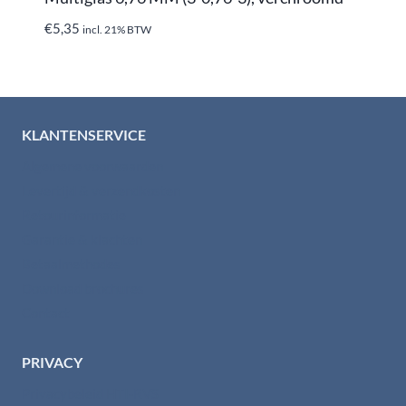
€
5,35
incl. 21% BTW
KLANTENSERVICE
Algemene voorwaarden
Levertijd & verzendkosten
Retourinformatie
Garantie & klachten
Betaalmethodes
Download brochures
Contact
PRIVACY
Privacybeleid HTI-RVS