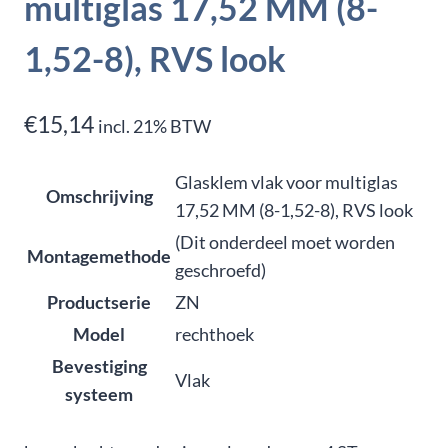
multiglas 17,52 MM (8-
1,52-8), RVS look
€
15,14
incl. 21% BTW
Glasklem vlak voor multiglas
Omschrijving
17,52 MM (8-1,52-8), RVS look
(Dit onderdeel moet worden
Montagemethode
geschroefd)
Productserie
ZN
Model
rechthoek
Bevestiging
Vlak
systeem