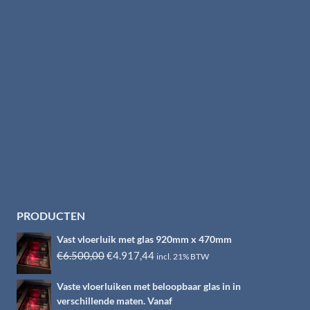
PRODUCTEN
Vast vloerluik met glas 920mm x 470mm
Oorspronkelijke
Huidige
€
6.500,00
€
4.917,44
incl. 21% BTW
prijs
prijs
Vaste vloerluiken met beloopbaar glas in in
was:
is:
verschillende maten. Vanaf
€6.500,00.
€4.917,44.