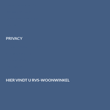
Garantie & klachten
Betaalmethodes
Download brochures
Contact
PRIVACY
Privacybeleid HTI-RVS
Privacy centrum
Cookiebeleid
Disclaimer
HIER VINDT U RVS-WOONWINKEL