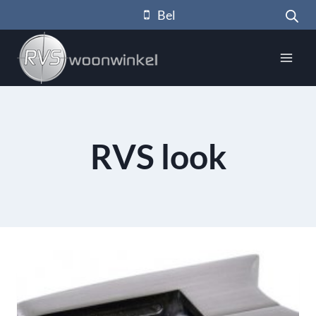
Doorgaan
Bel
naar
inhoud
RVS look