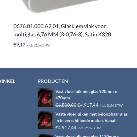
0676.01.000.A2.01, Glasklem vlak voor
multiglas 6,76 MM (3-0,76-3), Satin K320
€
9,17
incl. 21% BTW
WINKEL
PRODUCTEN
Vast vloerluik met glas 920mm x
470mm
Oorspronkelijke
Huidige
€
6.500,00
€
4.917,44
incl. 21% BTW
prijs
prijs
Vaste vloerluiken met beloopbaar glas
was:
is:
in in verschillende maten. Vanaf
€6.500,00.
€4.917,44.
€
4.917,44
incl. 21% BTW
Vast vloerluik met glas 1170mm x