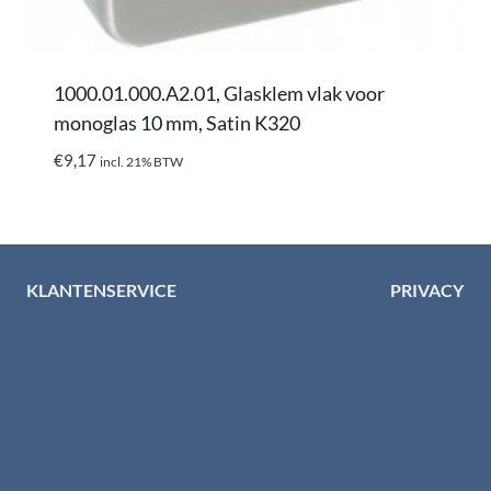
1000.01.000.A2.01, Glasklem vlak voor
monoglas 10 mm, Satin K320
€
9,17
incl. 21% BTW
KLANTENSERVICE
PRIVACY
Algemene voorwaarden
Privacybelei
Levertijd & verzendkosten
Privacy cent
Retourinformatie
Cookiebeleid
Garantie & klachten
Disclaimer
Betaalmethodes
Download brochures