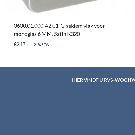
0600.01.000.A2.01, Glasklem vlak voor
monoglas 6 MM, Satin K320
€
9,17
incl. 21% BTW
HIER VINDT U RVS-WOON
d HTI-RVS
rum