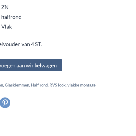
ZN
halfrond
Vlak
elvouden van 4 ST.
2,
voegen aan winkelwagen
en
,
Glasklemmen
,
Half rond
,
RVS look
,
vlakke montage