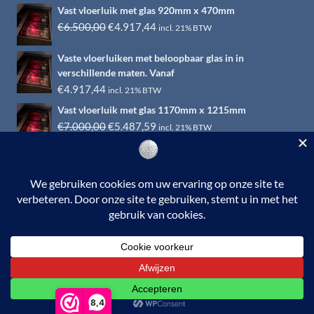
Vast vloerluik met glas 920mm x 470mm
Oorspronkelijke
Huidige
€
6.500,00
€
4.917,44
incl. 21% BTW
prijs
prijs
Vaste vloerluiken met beloopbaar glas in in
was:
is:
verschillende maten. Vanaf
€6.500,00.
€4.917,44.
€
4.917,44
incl. 21% BTW
Vast vloerluik met glas 1170mm x 1215mm
Oorspronkelijke
Huidige
€
7.000,00
€
5.487,59
incl. 21% BTW
prijs
prijs
was:
is:
€7.000,00.
€5.487,59.
© 2026 RVS-woonwinkel.nl is een onderdeel van HTI-RVS |
Turbinestraat 17, 3903 LV Veenendaal | Tel: 0318-653132
BTW nr. NL002145483B31 | KvKnr. 09088773 | NL95
RABO 010.12.95.251 | Web ontwerp:
EYE-
GRAPHICS
Otterlo.
8,4