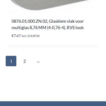
0876.01.000.ZN.02, Glasklem vlak voor
multiglas 8,76 MM (4-0,76-4), RVS look
€
7,67
incl. 21% BTW
1
2
→