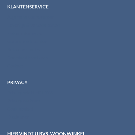
KLANTENSERVICE
Algemene voorwaarden
Levertijd & verzendkosten
Retourinformatie
Garantie & klachten
Betaalmethodes
Download brochures
Contact
PRIVACY
Privacybeleid HTI-RVS
Privacy centrum
Cookiebeleid
Disclaimer
HIER VINDT U RVS-WOONWINKEL