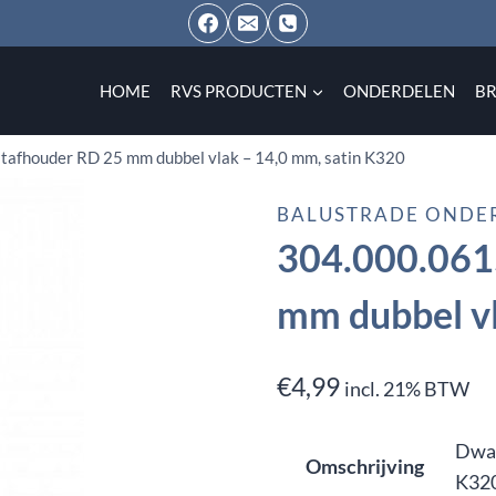
HOME
RVS PRODUCTEN
ONDERDELEN
B
tafhouder RD 25 mm dubbel vlak – 14,0 mm, satin K320
BALUSTRADE ONDE
304.000.061
mm dubbel vl
€
4,99
incl. 21% BTW
Dwar
Omschrijving
K32