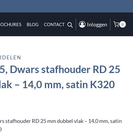
Inloggen
ROCHURES
BLOG
CONTACT
0
RDELEN
5, Dwars stafhouder RD 25
ak – 14,0 mm, satin K320
s stafhouder RD 25 mm dubbel vlak – 14,0 mm, satin
0