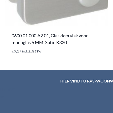
0600.01.000.A2.01, Glasklem vlak voor
monoglas 6 MM, Satin K320
€
9,17
incl. 21% BTW
HIER VINDT U RVS-WOON
d HTI-RVS
rum