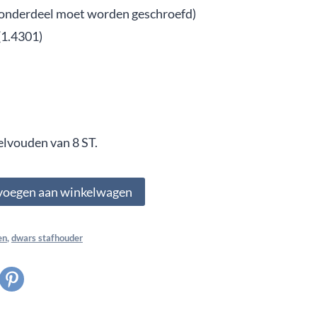
 onderdeel moet worden geschroefd)
(1.4301)
elvouden van 8 ST.
voegen aan winkelwagen
en
,
dwars stafhouder