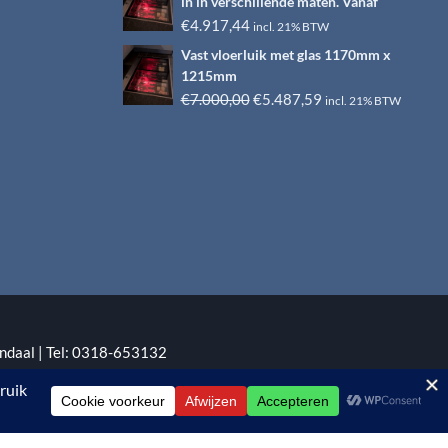
in in verschillende maten. Vanaf
€6.500,00.
€4.917,44.
€
4.917,44
incl. 21% BTW
Vast vloerluik met glas 1170mm x
1215mm
Oorspronkelijke
Huidige
€
7.000,00
€
5.487,59
incl. 21% BTW
prijs
prijs
was:
is:
€7.000,00.
€5.487,59.
ndaal | Tel: 0318-653132
:
EYE-GRAPHICS
Otterlo.