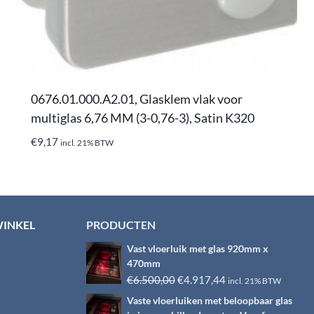
0676.01.000.A2.01, Glasklem vlak voor
multiglas 6,76 MM (3-0,76-3), Satin K320
€
9,17
incl. 21% BTW
WINKEL
PRODUCTEN
Vast vloerluik met glas 920mm x
470mm
Oorspronkelijke
Huidige
€
6.500,00
€
4.917,44
incl. 21% BTW
prijs
prijs
Vaste vloerluiken met beloopbaar glas
was:
is: