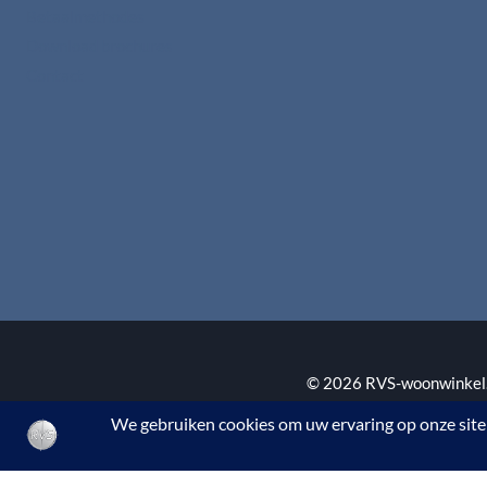
Betaalmethodes
Download brochures
Contact
© 2026 RVS-woonwinkel.n
BTW nr. NL002145483B3