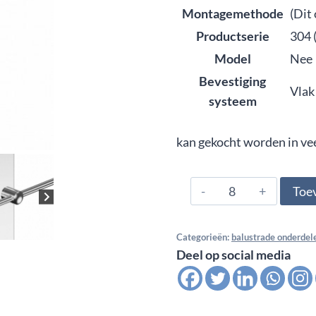
Montagemethode
(Dit
Productserie
304 
Model
Nee
Bevestiging
Vlak
systeem
kan gekocht worden in ve
304.000.0615,
Toe
Dwars
stafhouder
Categorieën:
balustrade onderdel
RD
Deel op social media
25
mm
dubbel