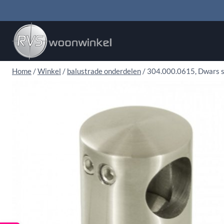
Doorgaan
naar
inhoud
Home
/
Winkel
/
balustrade onderdelen
/
304.000.0615, Dwars s