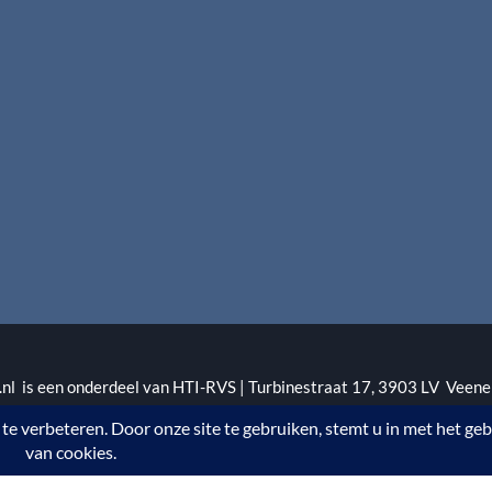
l is een onderdeel van HTI-RVS | Turbinestraat 17, 3903 LV Veene
1 | KvKnr. 09088773 | NL95 RABO 010.12.95.251 | Web ontwerp