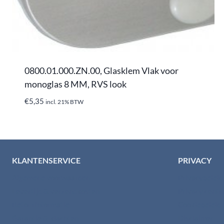
0800.01.000.ZN.00, Glasklem Vlak voor
monoglas 8 MM, RVS look
€
5,35
incl. 21% BTW
KLANTENSERVICE
PRIVACY
Algemene voorwaarden
Privacybelei
Levertijd & verzendkosten
Privacy cent
Retourinformatie
Cookiebeleid
Garantie & klachten
Disclaimer