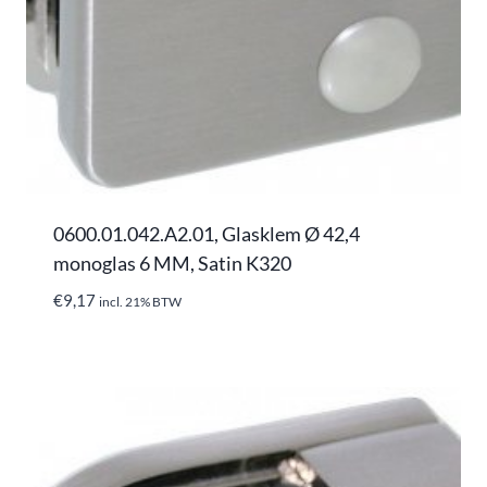
0600.01.042.A2.01, Glasklem Ø 42,4
monoglas 6 MM, Satin K320
€
9,17
incl. 21% BTW