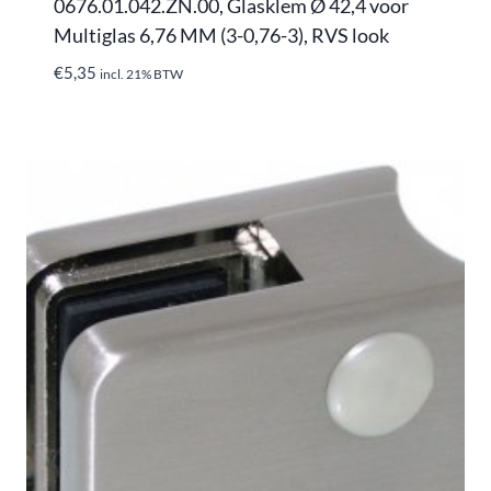
0676.01.042.ZN.00, Glasklem Ø 42,4 voor
Multiglas 6,76 MM (3-0,76-3), RVS look
€
5,35
incl. 21% BTW