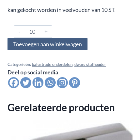
kan gekocht worden in veelvouden van 10 ST.
304.000.0611,
Dwars
Toevoegen aan winkelwagen
stafhouder
RD
22
Categorieën:
balustrade onderdelen
,
dwars stafhouder
Deel op social media
mm
dubbel
vlak
-
Gerelateerde producten
12,0
mm,
satin
K320