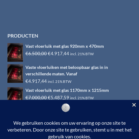
PRODUCTEN
Vast vloerluik met glas 920mm x 470mm
Oorspronkelijke
Huidige
€
6.500,00
€
4.917,44
incl. 21% BTW
prijs
prijs
Vaste vloerluiken met beloopbaar glas in in
was:
is:
verschillende maten. Vanaf
€6.500,00.
€4.917,44.
€
4.917,44
incl. 21% BTW
Vast vloerluik met glas 1170mm x 1215mm
Oorspronkelijke
Huidige
€
7.000,00
€
5.487,59
incl. 21% BTW
prijs
prijs
was:
is:
€7.000,00.
€5.487,59.
© 2026 RVS-woonwinkel.nl is een onderdeel van HTI-RVS |