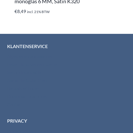
monoglas 6 MM, Satin K320
€
8,49
incl. 21% BTW
KLANTENSERVICE
Algemene voorwaarden
Levertijd & verzendkosten
Retourinformatie
Garantie & klachten
Betaalmethodes
Download brochures
Contact
PRIVACY
Privacybeleid HTI-RVS