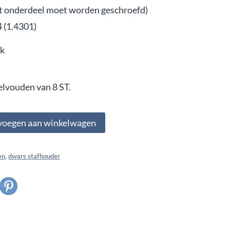
t onderdeel moet worden geschroefd)
 (1.4301)
ak
elvouden van 8 ST.
voegen aan winkelwagen
en
,
dwars stafhouder