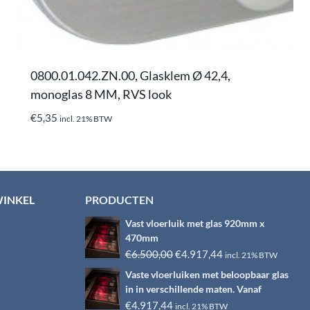
0800.01.042.ZN.00, Glasklem Ø 42,4,
monoglas 8 MM, RVS look
€
5,35
incl. 21% BTW
WINKEL
PRODUCTEN
Vast vloerluik met glas 920mm x
470mm
Oorspronkelijke
Huidige
€
6.500,00
€
4.917,44
incl. 21% BTW
prijs
prijs
Vaste vloerluiken met beloopbaar glas
was:
is:
in in verschillende maten. Vanaf
€6.500,00.
€4.917,44.
€
4.917,44
incl. 21% BTW