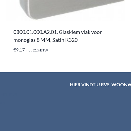
0800.01.000.A2.01, Glasklem vlak voor
monoglas 8 MM, Satin K320
€
9,17
incl. 21% BTW
HIER VINDT U RVS-WOON
d HTI-RVS
rum