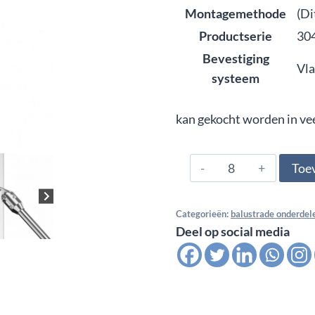
Montagemethode
(Di
Productserie
304
Bevestiging
Vl
systeem
kan gekocht worden in ve
304.000.0646,
Toe
Stafhouder
variabel
Categorieën:
balustrade onderdel
RD
Deel op social media
22
mm
vlak
-