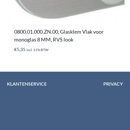
0800.01.000.ZN.00, Glasklem Vlak voor
monoglas 8 MM, RVS look
€
5,35
incl. 21% BTW
KLANTENSERVICE
PRIVACY
Algemene voorwaarden
Privacybelei
Levertijd & verzendkosten
Privacy cent
Retourinformatie
Cookiebeleid
Garantie & klachten
Disclaimer
Betaalmethodes