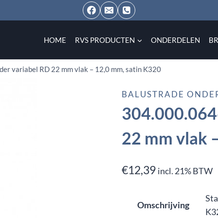
HOME
RVS PRODUCTEN
ONDERDELEN
B
der variabel RD 22 mm vlak – 12,0 mm, satin K320
BALUSTRADE ONDE
304.000.0646
22 mm vlak –
€
12,39
incl. 21% BTW
Sta
Omschrijving
K3