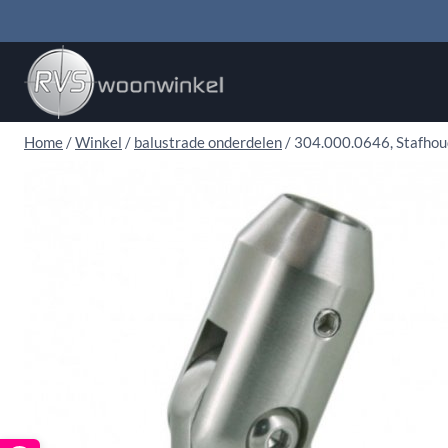
Doorgaan
naar
inhoud
Home
/
Winkel
/
balustrade onderdelen
/
304.000.0646, Stafhou