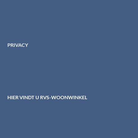
Garantie & klachten
Betaalmethodes
Download brochures
Contact
PRIVACY
Privacybeleid HTI-RVS
Privacy centrum
Cookiebeleid
Disclaimer
HIER VINDT U RVS-WOONWINKEL