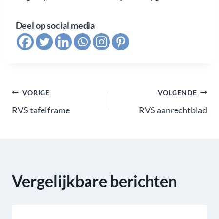
Deel op social media
Bericht
VORIGE
VOLGENDE
RVS tafelframe
RVS aanrechtblad
navigatie
Vergelijkbare berichten