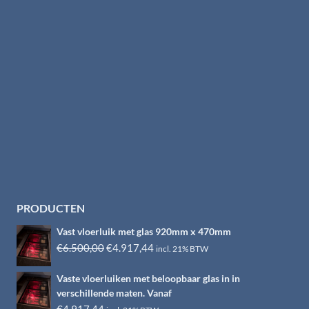
PRODUCTEN
Vast vloerluik met glas 920mm x 470mm
Oorspronkelijke
Huidige
€
6.500,00
€
4.917,44
incl. 21% BTW
prijs
prijs
Vaste vloerluiken met beloopbaar glas in in
was:
is:
verschillende maten. Vanaf
€6.500,00.
€4.917,44.