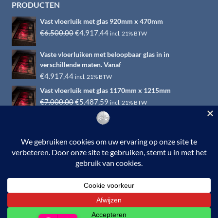
PRODUCTEN
Vast vloerluik met glas 920mm x 470mm
Oorspronkelijke
Huidige
€
6.500,00
€
4.917,44
incl. 21% BTW
prijs
prijs
Vaste vloerluiken met beloopbaar glas in in
was:
is:
verschillende maten. Vanaf
€6.500,00.
€4.917,44.
€
4.917,44
incl. 21% BTW
Vast vloerluik met glas 1170mm x 1215mm
Oorspronkelijke
Huidige
€
7.000,00
€
5.487,59
incl. 21% BTW
prijs
prijs
was:
is:
€7.000,00.
€5.487,59.
© 2026 RVS-woonwinkel.nl is een onderdeel van HTI-RVS |
Turbinestraat 17, 3903 LV Veenendaal | Tel: 0318-653132
BTW nr. NL002145483B31 | KvKnr. 09088773 | NL95
RABO 010.12.95.251 | Web ontwerp:
EYE-
GRAPHICS
Otterlo.