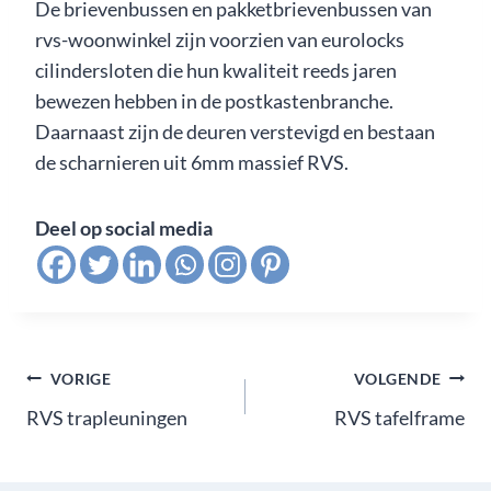
De brievenbussen en pakketbrievenbussen van
rvs-woonwinkel zijn voorzien van eurolocks
cilindersloten die hun kwaliteit reeds jaren
bewezen hebben in de postkastenbranche.
Daarnaast zijn de deuren verstevigd en bestaan
de scharnieren uit 6mm massief RVS.
Deel op social media
Bericht
VORIGE
VOLGENDE
RVS trapleuningen
RVS tafelframe
navigatie