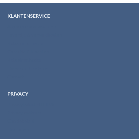
KLANTENSERVICE
Algemene voorwaarden
Levertijd & verzendkosten
Retourinformatie
Garantie & klachten
Betaalmethodes
Download brochures
Contact
PRIVACY
Privacybeleid HTI-RVS
Privacy centrum
Cookiebeleid
Disclaimer