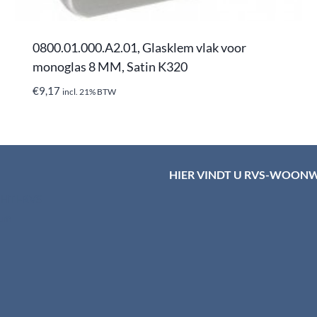
0800.01.000.A2.01, Glasklem vlak voor
monoglas 8 MM, Satin K320
€
9,17
incl. 21% BTW
HIER VINDT U RVS-WOON
d HTI-RVS
rum