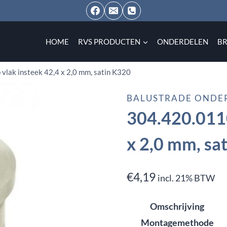
HOME
RVS PRODUCTEN
ONDERDELEN
B
vlak insteek 42,4 x 2,0 mm, satin K320
BALUSTRADE ONDE
304.420.0110
x 2,0 mm, sa
€
4,19
incl. 21% BTW
Omschrijving
Montagemethode