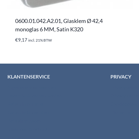
0600.01.042.A2.01, Glasklem Ø 42,4
monoglas 6 MM, Satin K320
€
9,17
incl. 21% BTW
KLANTENSERVICE
PRIVACY
Algemene voorwaarden
Privacybelei
Levertijd & verzendkosten
Privacy cent
Retourinformatie
Cookiebeleid
Garantie & klachten
Disclaimer
Betaalmethodes
Download brochures
Contact