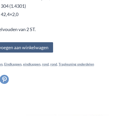
304 (1.4301)
42,4×2,0
elvouden van 2 ST.
voegen aan winkelwagen
en
,
Eindkappen
,
eindkappen
,
rond
,
rond
,
Trapleuning onderdelen