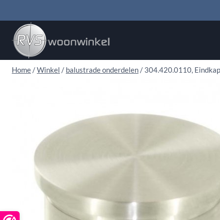
Doorgaan
naar
inhoud
Home
/
Winkel
/
balustrade onderdelen
/
304.420.0110, Eindkap 