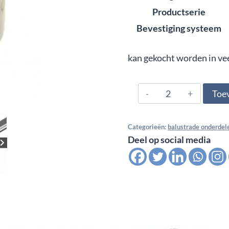
Productserie
Bevestiging systeem
kan gekocht worden in ve
304.420.0110,
Toe
Eindkap
vlak
Categorieën:
balustrade onderdel
insteek
Deel op social media
42,4
x
2,0
mm,
satin
K320