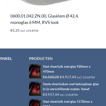
0600.01.042.ZN.00, Glasklem Ø 42,4,
monoglas 6 MM, RVS look
€
5,35
incl. 21% BTW
WINKEL
PRODUCTEN
Vast vloerluik met glas 920mm x
470mm
Oorspronkelijke
Huidige
€
6.500,00
€
4.917,44
incl. 21% BTW
prijs
prijs
Vaste vloerluiken met beloopbaar glas
was:
is:
in in verschillende maten. Vanaf
€6.500,00.
€4.917,44.
€
4.917,44
incl. 21% BTW
Vast vloerluik met glas 1170mm x