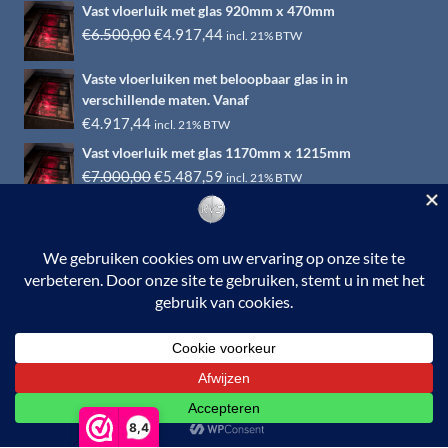
Vast vloerluik met glas 920mm x 470mm
Oorspronkelijke
Huidige
€
6.500,00
€
4.917,44
incl. 21% BTW
prijs
prijs
Vaste vloerluiken met beloopbaar glas in in
was:
is:
verschillende maten. Vanaf
€6.500,00.
€4.917,44.
€
4.917,44
incl. 21% BTW
Vast vloerluik met glas 1170mm x 1215mm
Oorspronkelijke
Huidige
€
7.000,00
€
5.487,59
incl. 21% BTW
prijs
prijs
was:
is:
€7.000,00.
€5.487,59.
© 2026 RVS-woonwinkel.nl is een onderdeel van HTI-RVS |
Turbinestraat 17, 3903 LV Veenendaal | Tel: 0318-653132
BTW nr. NL002145483B31 | KvKnr. 09088773 | NL95
RABO 010.12.95.251 | Web ontwerp:
EYE-
GRAPHICS
Otterlo.
8,4