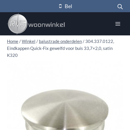
Doorgaan
Bel
naar
inhoud
Home
/
Winkel
/
balustrade onderdelen
/
304.337.0122,
Eindkappen Quick-Fix gewelfd voor buis 33,7×2,0, satin
K320