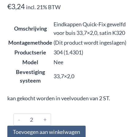
€
3,24
incl. 21% BTW
Eindkappen Quick-Fix gewelfd
Omschrijving
voor buis 33,7×2,0, satin K320
Montagemethode
(Dit product wordt ingeslagen)
Productserie
304 (1.4301)
Model
Nee
Bevestiging
33,7×2,0
systeem
kan gekocht worden in veelvouden van 2 ST.
304.337.0122,
Eindkappen
Toevoegen aan winkelwagen
Quick-