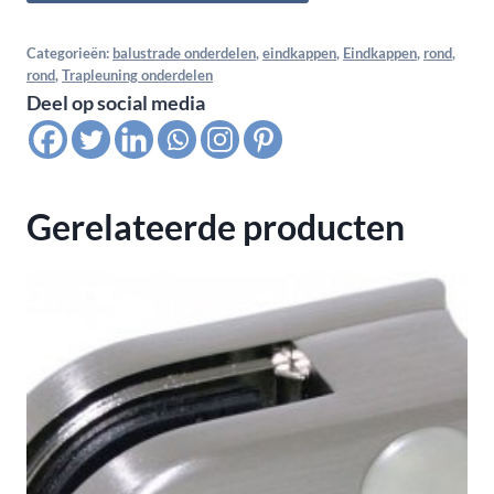
Fix
gewelfd
Categorieën:
balustrade onderdelen
,
eindkappen
,
Eindkappen
,
rond
,
rond
,
Trapleuning onderdelen
voor
Deel op social media
buis
33,7x2,0,
satin
K320
Gerelateerde producten
aantal