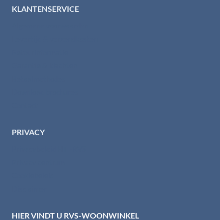
KLANTENSERVICE
Algemene voorwaarden
Levertijd & verzendkosten
Retourinformatie
Garantie & klachten
Betaalmethodes
Download brochures
Contact
PRIVACY
Privacybeleid HTI-RVS
Privacy centrum
Cookiebeleid
Disclaimer
HIER VINDT U RVS-WOONWINKEL