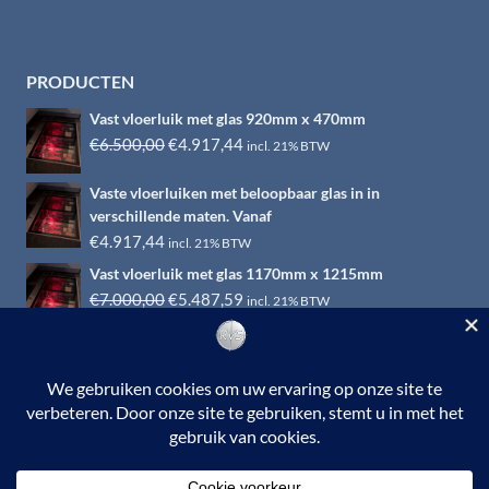
PRODUCTEN
Vast vloerluik met glas 920mm x 470mm
Oorspronkelijke
Huidige
€
6.500,00
€
4.917,44
incl. 21% BTW
prijs
prijs
Vaste vloerluiken met beloopbaar glas in in
was:
is:
verschillende maten. Vanaf
€6.500,00.
€4.917,44.
€
4.917,44
incl. 21% BTW
Vast vloerluik met glas 1170mm x 1215mm
Oorspronkelijke
Huidige
€
7.000,00
€
5.487,59
incl. 21% BTW
prijs
prijs
was:
is:
€7.000,00.
€5.487,59.
© 2026 RVS-woonwinkel.nl is een onderdeel van HTI-RVS |
Turbinestraat 17, 3903 LV Veenendaal | Tel: 0318-653132
BTW nr. NL002145483B31 | KvKnr. 09088773 | NL95