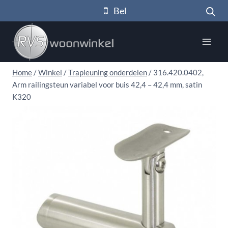
Doorgaan
Bel
naar
inhoud
Home
/
Winkel
/
Trapleuning onderdelen
/
316.420.0402,
Arm railingsteun variabel voor buis 42,4 – 42,4 mm, satin
K320