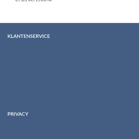
KLANTENSERVICE
Algemene voorwaarden
Levertijd & verzendkosten
Retourinformatie
Garantie & klachten
Betaalmethodes
Download brochures
Contact
PRIVACY
Privacybeleid HTI-RVS
Privacy centrum