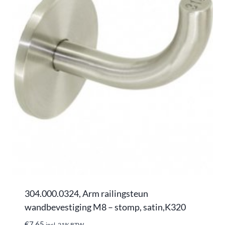
304.000.0324, Arm railingsteun
wandbevestiging M8 – stomp, satin,K320
€
7,65
incl. 21% BTW