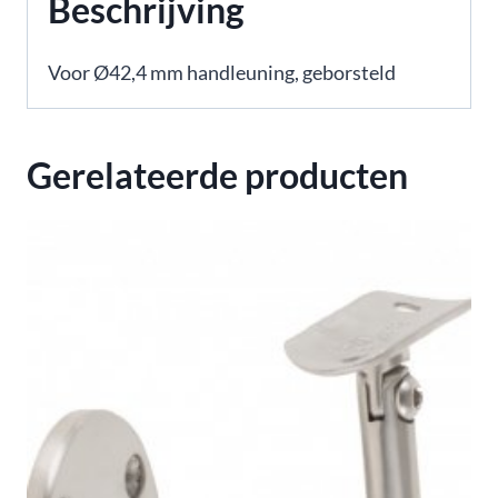
Beschrijving
geborsteld
aantal
Voor Ø42,4 mm handleuning, geborsteld
Gerelateerde producten