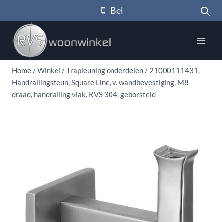
Doorgaan
Bel
naar
inhoud
Home
/
Winkel
/
Trapleuning onderdelen
/
21000111431,
Handrailingsteun, Square Line, v. wandbevestiging, M8
draad, handrailing vlak, RVS 304, geborsteld