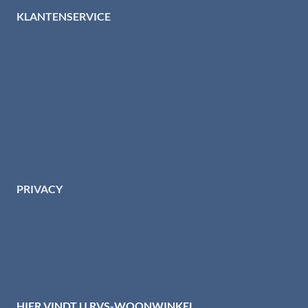
KLANTENSERVICE
Algemene voorwaarden
Levertijd & verzendkosten
Retourinformatie
Garantie & klachten
Betaalmethodes
Download brochures
Contact
PRIVACY
Privacybeleid HTI-RVS
Privacy centrum
Cookiebeleid
Disclaimer
HIER VINDT U RVS-WOONWINKEL