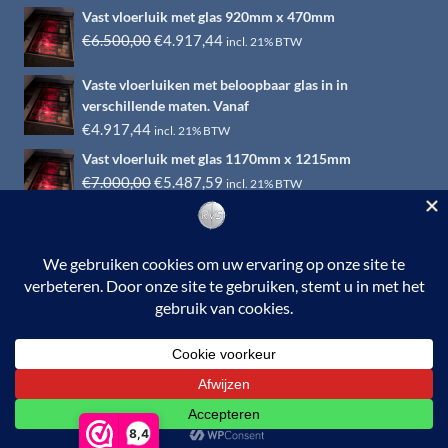
Vast vloerluik met glas 920mm x 470mm
Oorspronkelijke
Huidige
€
6.500,00
€
4.917,44
incl. 21% BTW
prijs
prijs
Vaste vloerluiken met beloopbaar glas in in
was:
is:
verschillende maten. Vanaf
€6.500,00.
€4.917,44.
€
4.917,44
incl. 21% BTW
Vast vloerluik met glas 1170mm x 1215mm
Oorspronkelijke
Huidige
€
7.000,00
€
5.487,59
incl. 21% BTW
prijs
prijs
was:
is:
€7.000,00.
€5.487,59.
© 2026 RVS-woonwinkel.nl is een onderdeel van HTI-RVS |
Turbinestraat 17, 3903 LV Veenendaal | Tel: 0318-653132
BTW nr. NL002145483B31 | KvKnr. 09088773 | NL95
RABO 010.12.95.251 | Web ontwerp:
EYE-
GRAPHICS
Otterlo.
8,4