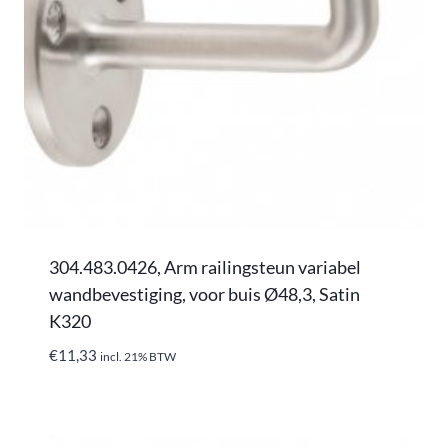
304.483.0426, Arm railingsteun variabel
wandbevestiging, voor buis Ø48,3, Satin
K320
€
11,33
incl. 21% BTW