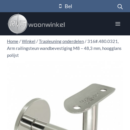
Doorgaan
Bel
naar
inhoud
Home
/
Winkel
/
Trapleuning onderdelen
/
316#.480.0321,
Arm railingsteun wandbevestiging M8 – 48,3 mm, hoogglans
polijst