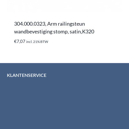
304.000.0323, Arm railingsteun
wandbevestiging stomp, satin,K320
€
7,07
incl. 21% BTW
KLANTENSERVICE
Algemene voorwaarden
Levertijd & verzendkosten
Retourinformatie
Garantie & klachten
Betaalmethodes
Download brochures