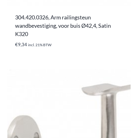
304.420.0326, Arm railingsteun
wandbevestiging, voor buis Ø42,4, Satin
K320
€
9,34
incl. 21% BTW