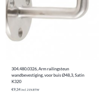
304.480.0326, Arm railingsteun
wandbevestiging, voor buis Ø48,3, Satin
K320
€
9,34
incl. 21% BTW