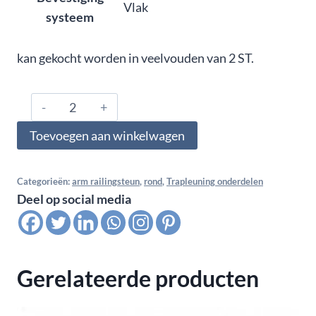
Vlak
systeem
kan gekocht worden in veelvouden van 2 ST.
316#.480.0321,
Arm
Toevoegen aan winkelwagen
railingsteun
wandbevestiging
M8
Categorieën:
arm railingsteun
,
rond
,
Trapleuning onderdelen
Deel op social media
-
48,3
mm,
hoogglans
Gerelateerde producten
polijst
aantal