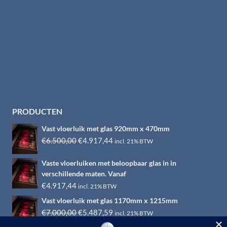
PRODUCTEN
Vast vloerluik met glas 920mm x 470mm
Oorspronkelijke
Huidige
€
6.500,00
€
4.917,44
incl. 21% BTW
prijs
prijs
Vaste vloerluiken met beloopbaar glas in in
was:
is:
verschillende maten. Vanaf
€6.500,00.
€4.917,44.
€
4.917,44
incl. 21% BTW
Vast vloerluik met glas 1170mm x 1215mm
Oorspronkelijke
Huidige
€
7.000,00
€
5.487,59
incl. 21% BTW
prijs
prijs