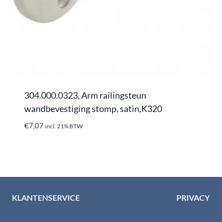
304.000.0323, Arm railingsteun
wandbevestiging stomp, satin,K320
€
7,07
incl. 21% BTW
KLANTENSERVICE
PRIVACY
Algemene voorwaarden
Privacybelei