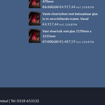
470mm
Oorspronkelijke
Huidige
€
6.500,00
€
4.917,44
incl. 21% BTW
prijs
prijs
Vaste vloerluiken met beloopbaar glas
was:
is:
in in verschillende maten. Vanaf
€6.500,00.
€4.917,44.
€
4.917,44
incl. 21% BTW
Vast vloerluik met glas 1170mm x
1215mm
Oorspronkelijke
Huidige
€
7.000,00
€
5.487,59
incl. 21% BTW
prijs
prijs
was:
is:
€7.000,00.
€5.487,59.
ndaal | Tel: 0318-653132