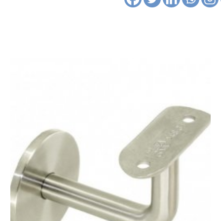
voor
buis
Ø42,4,
Satin
K320
aantal