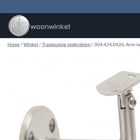
Doorgaan
naar
inhoud
Home
/
Winkel
/
Trapleuning onderdelen
/
304.424.0426, Arm rai