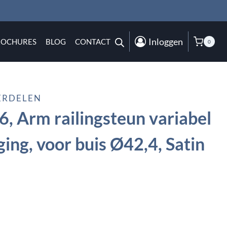
Inloggen
ROCHURES
BLOG
CONTACT
0
ERDELEN
, Arm railingsteun variabel
ing, voor buis Ø42,4, Satin