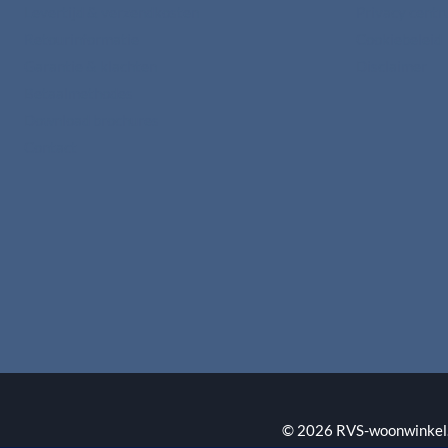
Levertijd & verzendkosten
Privacy cent
Retourinformatie
Cookiebeleid
Garantie & klachten
Disclaimer
Betaalmethodes
Download brochures
Contact
© 2026 RVS-woonwinkel.n