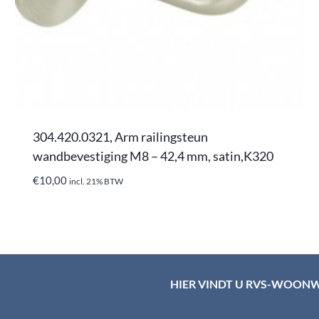
304.420.0321, Arm railingsteun
wandbevestiging M8 – 42,4 mm, satin,K320
€
10,00
incl. 21% BTW
HIER VINDT U RVS-WOON
d HTI-RVS