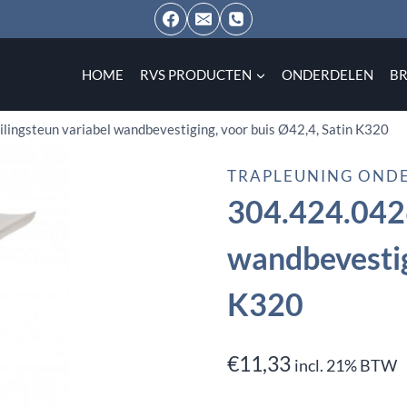
HOME
RVS PRODUCTEN
ONDERDELEN
B
lingsteun variabel wandbevestiging, voor buis Ø42,4, Satin K320
TRAPLEUNING OND
304.424.0426
wandbevestig
K320
€
11,33
incl. 21% BTW