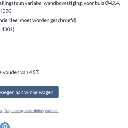
ailingsteun variabel wandbevestiging, voor buis Ø42,4,
 K320
onderdeel moet worden geschroefd)
1.4301)
elvouden van 4 ST.
voegen aan winkelwagen
nd
,
Trapleuning onderdelen
,
variabel