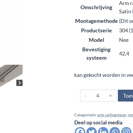
Arm r
Omschrijving
Satin
Montagemethode
(Dit 
Productserie
304 (
Model
Nee
Bevestiging
42,4
systeem
kan gekocht worden in ve
304.424.0426,
Toe
Arm
railingsteun
Categorieën:
arm railingsteun
,
ro
variabel
Deel op social media
wandbevestiging,