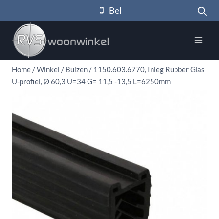
Doorgaan
Bel
naar
inhoud
Home
/
Winkel
/
Buizen
/
1150.603.6770, Inleg Rubber Glas
U-profiel, Ø 60,3 U=34 G= 11,5 -13,5 L=6250mm