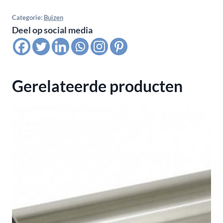
Glas
U-
Categorie:
Buizen
Deel op social media
profiel,
Ø
60,3
U=34
Gerelateerde producten
G=
11,5
-13,5
L=6250mm
aantal