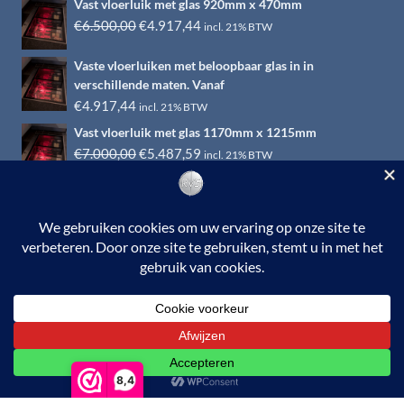
Vast vloerluik met glas 920mm x 470mm
Oorspronkelijke
Huidige
€
6.500,00
€
4.917,44
incl. 21% BTW
prijs
prijs
Vaste vloerluiken met beloopbaar glas in in
was:
is:
verschillende maten. Vanaf
€6.500,00.
€4.917,44.
€
4.917,44
incl. 21% BTW
Vast vloerluik met glas 1170mm x 1215mm
Oorspronkelijke
Huidige
€
7.000,00
€
5.487,59
incl. 21% BTW
prijs
prijs
was:
is:
€7.000,00.
€5.487,59.
© 2026 RVS-woonwinkel.nl is een onderdeel van HTI-RVS |
Turbinestraat 17, 3903 LV Veenendaal | Tel: 0318-653132
BTW nr. NL002145483B31 | KvKnr. 09088773 | NL95
RABO 010.12.95.251 | Web ontwerp:
EYE-
GRAPHICS
Otterlo.
8,4