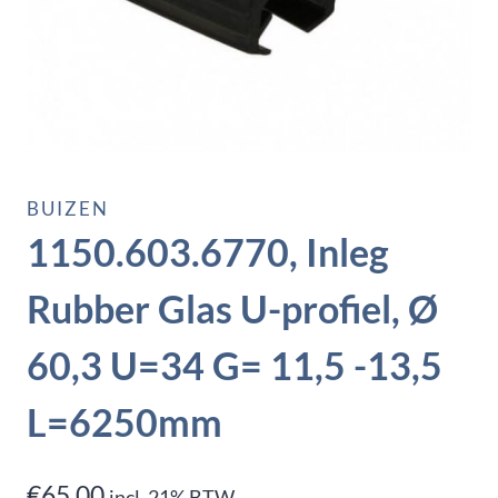
BUIZEN
1150.603.6770, Inleg
Rubber Glas U-profiel, Ø
60,3 U=34 G= 11,5 -13,5
L=6250mm
€
65,00
incl. 21% BTW