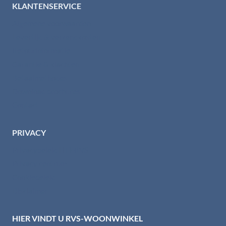
KLANTENSERVICE
Algemene voorwaarden
Levertijd & verzendkosten
Retourinformatie
Garantie & klachten
Betaalmethodes
Download brochures
Contact
PRIVACY
Privacybeleid HTI-RVS
Privacy centrum
Cookiebeleid
Disclaimer
HIER VINDT U RVS-WOONWINKEL