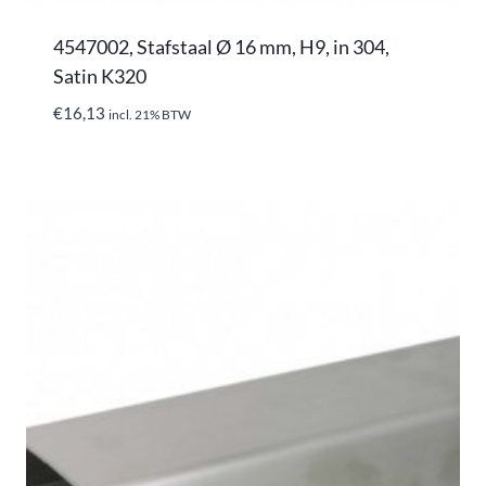
4547002, Stafstaal Ø 16 mm, H9, in 304,
Satin K320
€
16,13
incl. 21% BTW