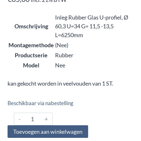
Inleg Rubber Glas U-profiel, Ø
Omschrijving
60,3 U=34 G= 11,5 -13,5
L=6250mm
Montagemethode
(Nee)
Productserie
Rubber
Model
Nee
kan gekocht worden in veelvouden van 1 ST.
Beschikbaar via nabestelling
1150.603.6770,
Inleg
Toevoegen aan winkelwagen
Rubber