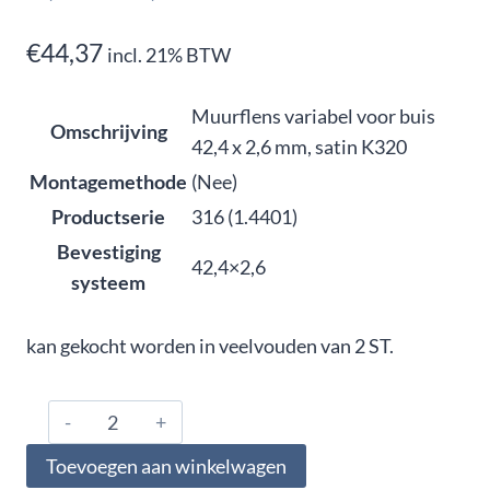
€
44,37
incl. 21% BTW
Muurflens variabel voor buis
Omschrijving
42,4 x 2,6 mm, satin K320
Montagemethode
(Nee)
Productserie
316 (1.4401)
Bevestiging
42,4×2,6
systeem
kan gekocht worden in veelvouden van 2 ST.
316.426.0193,
Muurflens
Toevoegen aan winkelwagen
variabel