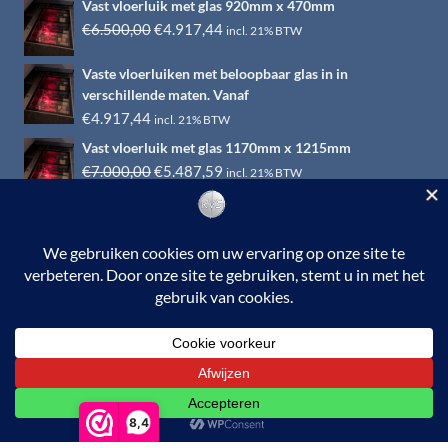
Vast vloerluik met glas 920mm x 470mm
Oorspronkelijke
Huidige
€
6.500,00
€
4.917,44
incl. 21% BTW
prijs
prijs
Vaste vloerluiken met beloopbaar glas in in
was:
is:
verschillende maten. Vanaf
€6.500,00.
€4.917,44.
€
4.917,44
incl. 21% BTW
Vast vloerluik met glas 1170mm x 1215mm
Oorspronkelijke
Huidige
€
7.000,00
€
5.487,59
incl. 21% BTW
prijs
prijs
was:
is:
€7.000,00.
€5.487,59.
© 2026 RVS-woonwinkel.nl is een onderdeel van HTI-RVS |
Turbinestraat 17, 3903 LV Veenendaal | Tel: 0318-653132
BTW nr. NL002145483B31 | KvKnr. 09088773 | NL95
RABO 010.12.95.251 | Web ontwerp:
EYE-
GRAPHICS
Otterlo.
8,4