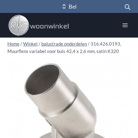
Doorgaan
Bel
naar
inhoud
Home
/
Winkel
/
balustrade onderdelen
/
316.426.0193,
Muurflens variabel voor buis 42,4 x 2,6 mm, satin K320