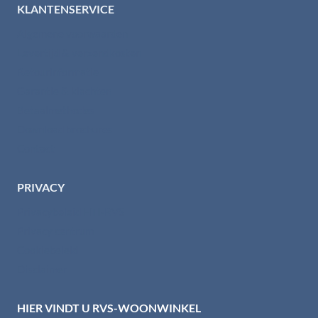
KLANTENSERVICE
Algemene voorwaarden
Levertijd & verzendkosten
Retourinformatie
Garantie & klachten
Betaalmethodes
Download brochures
Contact
PRIVACY
Privacybeleid HTI-RVS
Privacy centrum
Cookiebeleid
Disclaimer
HIER VINDT U RVS-WOONWINKEL