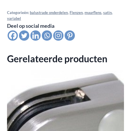
voor
buis
Categorieën:
balustrade onderdelen
,
Flenzen
,
muurflens
,
satin
,
variabel
42,4
Deel op social media
x
2,6
mm,
satin
Gerelateerde producten
K320
aantal